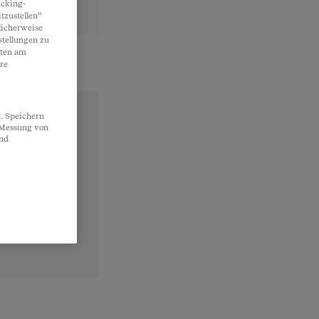
acking-
tzustellen“
licherweise
stellungen zu
lten am
re
. Speichern
, Messung von
und