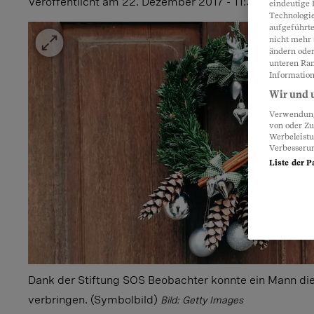
Veröffentlicht
am 22. Dezember 2017 - 11:39 Uhr
eindeutige 
Technologie
aufgeführte
nicht mehr 
ändern oder
unteren Ran
Information
Wir und u
Verwendung 
von oder Zu
Werbeleist
Verbesseru
Liste der P
Dank der Stiftung SOS Beobachter konnte ein Mann die
verbringen. (Symbolbild)
Bild: Getty Images