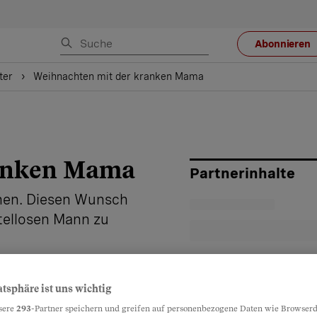
Abonnieren
ter
Weihnachten mit der kranken Mama
ranken Mama
Partnerinhalte
ehen. Diesen Wunsch
tellosen Mann zu
atsphäre ist uns wichtig
sere
293
-Partner speichern und greifen auf personenbezogene Daten wie Browserd