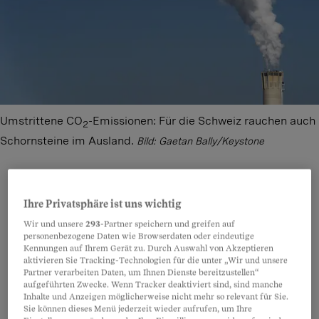
Umstrittene CO
-Emissionen: Für die Schweiz rauchen auch
2
Schornsteine im Ausland.
Bild: Gaetan Bally/Keystone
Ihre Privatsphäre ist uns wichtig
Teilen
Anhören
Merken
Kommentare
Wir und unsere
293
-Partner speichern und greifen auf
personenbezogene Daten wie Browserdaten oder eindeutige
Kennungen auf Ihrem Gerät zu. Durch Auswahl von Akzeptieren
Laut den neusten Zahlen des Bundesamts für
Artikel teilen
aktivieren Sie Tracking-Technologien für die unter „Wir und unsere
Umwelt (Bafu)
sanken die Schweizer
Partner verarbeiten Daten, um Ihnen Dienste bereitzustellen“
aufgeführten Zwecke. Wenn Tracker deaktiviert sind, sind manche
Treibhausgase
im Jahr 2024 von 40,67 auf
Inhalte und Anzeigen möglicherweise nicht mehr so relevant für Sie.
Sie können dieses Menü jederzeit wieder aufrufen, um Ihre
40,11 Millionen Tonnen. Keine grosse Reduktion,