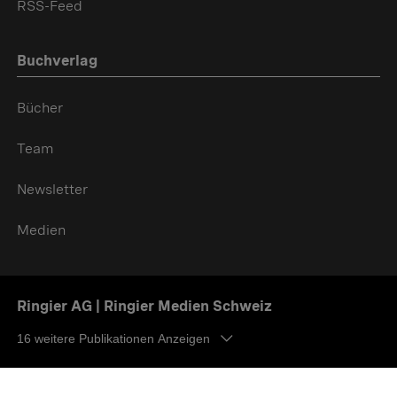
RSS-Feed
Buchverlag
Bücher
Team
Newsletter
Medien
Ringier AG | Ringier Medien Schweiz
16
weitere Publikationen Anzeigen