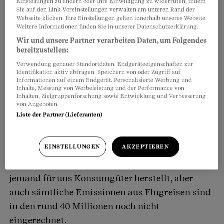
Einstellungen zu ändern oder Ihre Einwilligung zu widerrufen, indem
aber immerhin. Allerdings erzählt diese Zahl
Sie auf den Link Voreinstellungen verwalten am unteren Rand der
Webseite klicken. Ihre Einstellungen gelten innerhalb unseres Website.
nur die halbe Wahrheit
. Denn bei den rund 40
Weitere Informationen finden Sie in unserer Datenschutzerklärung.
Millionen geht es erst um diejenigen
Wir und unsere Partner verarbeiten Daten, um Folgendes
Emissionen, die Fabriken, Autos und Heizungen
bereitzustellen:
auf Schweizer Boden verursachen.
Verwendung genauer Standortdaten. Endgeräteeigenschaften zur
Identifikation aktiv abfragen. Speichern von oder Zugriff auf
Informationen auf einem Endgerät. Personalisierte Werbung und
Inhalte, Messung von Werbeleistung und der Performance von
Die Schornsteine rauchen jedoch auch dann,
Inhalten, Zielgruppenforschung sowie Entwicklung und Verbesserung
von Angeboten.
wenn in China jemand unser Handy
Liste der Partner (Lieferanten)
zusammenschraubt oder wenn in Italien die
Gewächshäuser für unsere Wintertomaten
EINSTELLUNGEN
AKZEPTIEREN
beheizt werden. All das CO
, das ausgestossen
2
wird, wenn irgendwo anders auf der Welt
jemand für uns Konsumgüter herstellt, aber
auch sämtliche Emissionen aus Flugreisen sind
in den rund 40 Millionen noch nicht
eingerechnet.