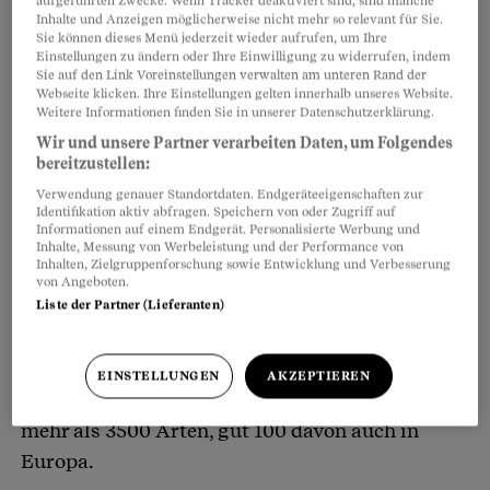
aufgeführten Zwecke. Wenn Tracker deaktiviert sind, sind manche
Inhalte und Anzeigen möglicherweise nicht mehr so relevant für Sie.
Sie können dieses Menü jederzeit wieder aufrufen, um Ihre
Einstellungen zu ändern oder Ihre Einwilligung zu widerrufen, indem
Sie auf den Link Voreinstellungen verwalten am unteren Rand der
Webseite klicken. Ihre Einstellungen gelten innerhalb unseres Website.
Weitere Informationen finden Sie in unserer Datenschutzerklärung.
Es mag ein schwacher Trost sein, aber es
Wir und unsere Partner verarbeiten Daten, um Folgendes
handelt sich bei der Stechmücke nicht um eine
bereitzustellen:
Plage der Moderne – das älteste bekannte
Verwendung genauer Standortdaten. Endgeräteeigenschaften zur
Identifikation aktiv abfragen. Speichern von oder Zugriff auf
Exemplar wurde als Einschluss in einem gegen
Informationen auf einem Endgerät. Personalisierte Werbung und
80 Millionen Jahre alten Stück Bernstein
Inhalte, Messung von Werbeleistung und der Performance von
Inhalten, Zielgruppenforschung sowie Entwicklung und Verbesserung
gefunden. Wissenschaftler gehen davon aus,
von Angeboten.
dass ihr eine breite Palette an Wirbeltieren als
Liste der Partner (Lieferanten)
Blutlieferanten diente, darunter auch diverse
Dinosaurier. Stechmücken sind offensichtlich
EINSTELLUNGEN
AKZEPTIEREN
ein Erfolgsmodell der Evolution. Heute gibt es
mehr als 3500 Arten, gut 100 davon auch in
Europa.