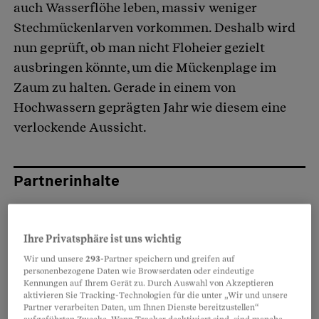
auch Wasserflöhe leben, massiv weniger
Stechmückenlarven vorkommen. Deshalb wird
nun geprüft, ob man nicht Floheier gezielt
ausbringen könnte, um die Mückenplage im
Zaum zu halten. Gerade in einem von
Hochwassern geprägten Jahr wie diesem eine
verlockende Aussicht.
Partnerinhalte
Ihre Privatsphäre ist uns wichtig
Wir und unsere
293
-Partner speichern und greifen auf
personenbezogene Daten wie Browserdaten oder eindeutige
Kennungen auf Ihrem Gerät zu. Durch Auswahl von Akzeptieren
aktivieren Sie Tracking-Technologien für die unter „Wir und unsere
Partner verarbeiten Daten, um Ihnen Dienste bereitzustellen“