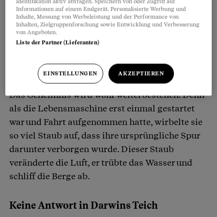
Identifikation aktiv abfragen. Speichern von oder Zugriff auf
Informationen auf einem Endgerät. Personalisierte Werbung und
Inhalte, Messung von Werbeleistung und der Performance von
Inhalten, Zielgruppenforschung sowie Entwicklung und Verbesserung
von Angeboten.
Liste der Partner (Lieferanten)
EINSTELLUNGEN
AKZEPTIEREN
Das Geheimnis wird wohl weiterbestehen. Denn
als die Lebensmaschine erst einmal gestartet
war und Fahrt aufgenommen hatte, wirbelte sie
so viel Staub auf, dass ihre ursprüngliche Spur
darunter verborgen wurde. Dieser Staub
veränderte die Luft, er trübte das Wasser und
schliff die Berge ab.
Keine Antwort in Darwins Teich