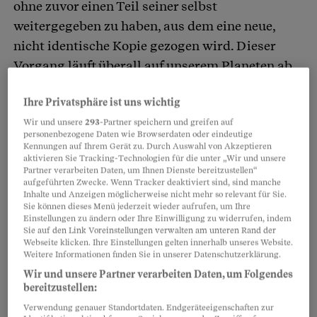
ohne zuvor einen Teil seiner selbst
weitergegeben zu haben, aus dem eine neue,
nicht identische Kopie gezogen wird. Dieser
Vorgang läuft überall auf unserem Planeten ab,
sichtbar und transparent und dennoch zutiefst
Ihre Privatsphäre ist uns wichtig
geheimnisvoll. Seit mindestens 3,5 Milliarden
Wir und unsere
293
-Partner speichern und greifen auf
Jahren ist dieser Prozess bereits im Gange, und
personenbezogene Daten wie Browserdaten oder eindeutige
die Forscher werden wohl nie restlos
Kennungen auf Ihrem Gerät zu. Durch Auswahl von Akzeptieren
aktivieren Sie Tracking-Technologien für die unter „Wir und unsere
zufriedenstellend erklären können, wie das
Partner verarbeiten Daten, um Ihnen Dienste bereitzustellen“
aufgeführten Zwecke. Wenn Tracker deaktiviert sind, sind manche
Ganze begann.
Inhalte und Anzeigen möglicherweise nicht mehr so relevant für Sie.
Sie können dieses Menü jederzeit wieder aufrufen, um Ihre
Einstellungen zu ändern oder Ihre Einwilligung zu widerrufen, indem
Sie auf den Link Voreinstellungen verwalten am unteren Rand der
Partnerinhalte
Webseite klicken. Ihre Einstellungen gelten innerhalb unseres Website.
Weitere Informationen finden Sie in unserer Datenschutzerklärung.
Wir und unsere Partner verarbeiten Daten, um Folgendes
bereitzustellen:
Verwendung genauer Standortdaten. Endgeräteeigenschaften zur