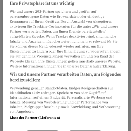
Ihre Privatsphäre ist uns wichtig
Wir und unsere
293
-Partner speichern und greifen auf
personenbezogene Daten wie Browserdaten oder eindeutige
Die Explosion setzte so viel Energie frei, dass
Kennungen auf Ihrem Gerät zu. Durch Auswahl von Akzeptieren
die Staubmischung zu kochen begann. Kleine
aktivieren Sie Tracking-Technologien für die unter „Wir und unsere
Partner verarbeiten Daten, um Ihnen Dienste bereitzustellen“
Staubpartikel ballten sich zusammen und
aufgeführten Zwecke. Wenn Tracker deaktiviert sind, sind manche
Inhalte und Anzeigen möglicherweise nicht mehr so relevant für Sie.
formten immer grössere Klumpen, bis die Masse
Sie können dieses Menü jederzeit wieder aufrufen, um Ihre
anfing, sich unter ihrer eigenen Schwerkraft
Einstellungen zu ändern oder Ihre Einwilligung zu widerrufen, indem
Sie auf den Link Voreinstellungen verwalten am unteren Rand der
zusammenzuziehen.
Webseite klicken. Ihre Einstellungen gelten innerhalb unseres Website.
Weitere Informationen finden Sie in unserer Datenschutzerklärung.
Wir und unsere Partner verarbeiten Daten, um Folgendes
Schliesslich wurde der zentrale Klumpen so
bereitzustellen:
heiss und dicht, dass er begann, durch
Verwendung genauer Standortdaten. Endgeräteeigenschaften zur
Kernfusion selbst Energie zu erzeugen. Das war
Identifikation aktiv abfragen. Speichern von oder Zugriff auf
Informationen auf einem Endgerät. Personalisierte Werbung und
die Geburtsstunde unserer Sonne. Die übrig
Inhalte, Messung von Werbeleistung und der Performance von
Inhalten, Zielgruppenforschung sowie Entwicklung und Verbesserung
gebliebene staubige Mischung wirbelte um den
von Angeboten.
Stern und breitete sich scheibenförmig um ihn
Liste der Partner (Lieferanten)
herum aus.