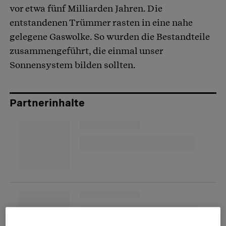
vor etwa fünf Milliarden Jahren. Die
entstandenen Trümmer rasten in eine nahe
gelegene Gaswolke. So wurden die Bestandteile
zusammengeführt, die einmal unser
Sonnensystem bilden sollten.
Partnerinhalte