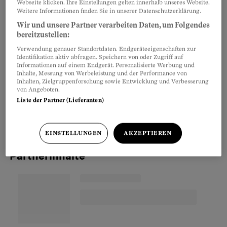
Webseite klicken. Ihre Einstellungen gelten innerhalb unseres Website.
zwar gut für das Gewissen und schont wegen der
Weitere Informationen finden Sie in unserer Datenschutzerklärung.
Abfallgebühren das Portemonnaie. Und es ist
Wir und unsere Partner verarbeiten Daten, um Folgendes
sicher besser, wenn die Flaschen nicht im Abfall
bereitzustellen:
oder irgendwo in der Landschaft landen. Doch in
Verwendung genauer Standortdaten. Endgeräteeigenschaften zur
Identifikation aktiv abfragen. Speichern von oder Zugriff auf
jedes neu hergestellte Kilo Glas muss die
Informationen auf einem Endgerät. Personalisierte Werbung und
Inhalte, Messung von Werbeleistung und der Performance von
Energie von umgerechnet anderthalb Dezilitern
Inhalten, Zielgruppenforschung sowie Entwicklung und Verbesserung
Öl gesteckt werden. Bei 344'000 Tonnen Altglas
von Angeboten.
Liste der Partner (Lieferanten)
in der Schweiz entspricht das fast 52 Millionen
Litern Öl pro Jahr.
EINSTELLUNGEN
AKZEPTIEREN
Partnerinhalte