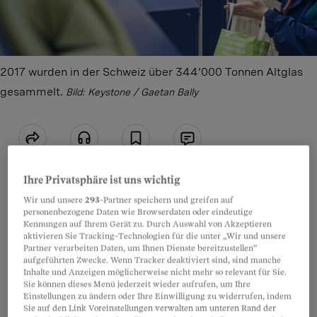
2017 wurden in der Schweiz über 344'000 Tonnen Altglas
gesammelt.
Bild: Keystone / Gaetan Bally
Teilen
Anhören
Merken
Kommentare
Ihre Privatsphäre ist uns wichtig
Bei uns landen pro Kopf mehr als 40 Kilo Glas
Wir und unsere
293
-Partner speichern und greifen auf
Artikel teilen
personenbezogene Daten wie Browserdaten oder eindeutige
jährlich im Container. Zusammen mit der
Kennungen auf Ihrem Gerät zu. Durch Auswahl von Akzeptieren
aktivieren Sie Tracking-Technologien für die unter „Wir und unsere
Recyclingquote von 94 Prozent bedeutet das
Partner verarbeiten Daten, um Ihnen Dienste bereitzustellen“
Weltrekord.
aufgeführten Zwecke. Wenn Tracker deaktiviert sind, sind manche
Inhalte und Anzeigen möglicherweise nicht mehr so relevant für Sie.
Sie können dieses Menü jederzeit wieder aufrufen, um Ihre
Einstellungen zu ändern oder Ihre Einwilligung zu widerrufen, indem
Doch der Erfolg hat eine Kehrseite. Recycling ist
Sie auf den Link Voreinstellungen verwalten am unteren Rand der