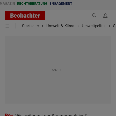
MAGAZIN
RECHTSBERATUNG
ENGAGEMENT
Startseite
Umwelt & Klima
Umweltpolitik
S
Wie weiter mit der Stromproduktion?