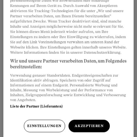
personenbezogene Daten wie Browserdaten oder eindeutige
forcierte Sonnen- und Windenergie und baut die
Kennungen auf Ihrem Gerät zu. Durch Auswahl von Akzeptieren
aktivieren Sie Tracking-Technologien für die unter „Wir und unsere
Wasserkraft aus. Weil dieser Umbau nicht von
Partner verarbeiten Daten, um Ihnen Dienste bereitzustellen“
heute auf morgen geschieht und mit Risiken
aufgeführten Zwecke. Wenn Tracker deaktiviert sind, sind manche
Inhalte und Anzeigen möglicherweise nicht mehr so relevant für Sie.
behaftet ist, plante man auch Gaskraftwerke, um
Sie können dieses Menü jederzeit wieder aufrufen, um Ihre
Einstellungen zu ändern oder Ihre Einwilligung zu widerrufen, indem
vorübergehend Engpässe beim Strom
Sie auf den Link Voreinstellungen verwalten am unteren Rand der
ausgleichen zu können.
Webseite klicken. Ihre Einstellungen gelten innerhalb unseres Website.
Weitere Informationen finden Sie in unserer Datenschutzerklärung.
Wir und unsere Partner verarbeiten Daten, um Folgendes
Dann kam der Krieg in der Ukraine – und
bereitzustellen:
plötzlich fehlt dem Westen viel Gas. Die für die
Verwendung genauer Standortdaten. Endgeräteeigenschaften zur
Übergangszeit geplanten Gaskraftwerke können
Identifikation aktiv abfragen. Speichern von oder Zugriff auf
Informationen auf einem Endgerät. Personalisierte Werbung und
– bestenfalls – erst in ein paar Jahren zur
Inhalte, Messung von Werbeleistung und der Performance von
Inhalten, Zielgruppenforschung sowie Entwicklung und Verbesserung
Stromversorgung beitragen. Und ob die Schweiz
von Angeboten.
diesen Winter genug Strom importieren kann,
Liste der Partner (Lieferanten)
weiss heute niemand. Womöglich wird ein Teil
der erhofften Importe nach Frankreich fliessen,
EINSTELLUNGEN
AKZEPTIEREN
denn dort steht über die Hälfte der 56 AKWs seit