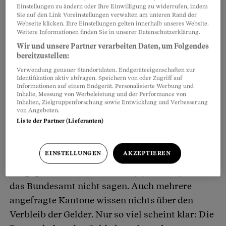
ausgezahlt. Um Ertragsausfälle zu
Einstellungen zu ändern oder Ihre Einwilligung zu widerrufen, indem
kompensieren, die sie wegen der neuen
Sie auf den Link Voreinstellungen verwalten am unteren Rand der
Webseite klicken. Ihre Einstellungen gelten innerhalb unseres Website.
Gewässerschutzvorschriften erleiden. Diese
Weitere Informationen finden Sie in unserer Datenschutzerklärung.
Vorschriften sind zwar seit zehn Jahren in Kraft,
Wir und unsere Partner verarbeiten Daten, um Folgendes
aber kaum einer hatte deswegen Nachteile. Denn
bereitzustellen:
jetzt zeigt sich: Die Kantone haben die neuen
Verwendung genauer Standortdaten. Endgeräteeigenschaften zur
Identifikation aktiv abfragen. Speichern von oder Zugriff auf
Regeln kaum umgesetzt.
Informationen auf einem Endgerät. Personalisierte Werbung und
Inhalte, Messung von Werbeleistung und der Performance von
Inhalten, Zielgruppenforschung sowie Entwicklung und Verbesserung
von Angeboten.
Was mit dem ganzen Geld genau passiert ist,
Liste der Partner (Lieferanten)
weiss das Bundesamt für Landwirtschaft nicht.
Die 200 Millionen seien in die Direktzahlungen
EINSTELLUNGEN
AKZEPTIEREN
geflossen. Ob ein Teil für den Gewässerschutz
ausgegeben wurde und wenn ja, wie viel, kann
das Bundesamt nicht sagen. Auch mehrere
angefragte Kantone wissen nichts über den
Verbleib der Gelder. Nur so viel scheint klar: Die