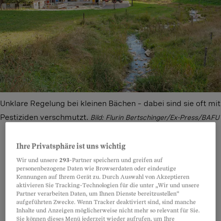
Unklare Regelung bei kleinen Bächen – dabei sind sie oft mit
Pestiziden verschmutzt.
Bild: Flurin Bertschinger/Ex-Press/BAFU
Ihre Privatsphäre ist uns wichtig
Wir und unsere
293
-Partner speichern und greifen auf
Teilen
Anhören
Merken
Kommentare
personenbezogene Daten wie Browserdaten oder eindeutige
Kennungen auf Ihrem Gerät zu. Durch Auswahl von Akzeptieren
aktivieren Sie Tracking-Technologien für die unter „Wir und unsere
Insgesamt 200 Millionen Franken hat der Bund
Artikel teilen
Partner verarbeiten Daten, um Ihnen Dienste bereitzustellen“
aufgeführten Zwecke. Wenn Tracker deaktiviert sind, sind manche
bereits an die Bäuerinnen und Bauern
Inhalte und Anzeigen möglicherweise nicht mehr so relevant für Sie.
Sie können dieses Menü jederzeit wieder aufrufen, um Ihre