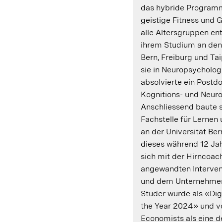
das hybride Programm
geistige Fitness und 
alle Altersgruppen en
ihrem Studium an den
Bern, Freiburg und Ta
sie in Neuropsycholog
absolvierte ein Postdo
Kognitions- und Neur
Anschliessend baute s
Fachstelle für Lernen
an der Universität Ber
dieses während 12 Jah
sich mit der Hirncoac
angewandten Interven
und dem Unternehme
Studer wurde als «Digi
the Year 2024» und v
Economists als eine d