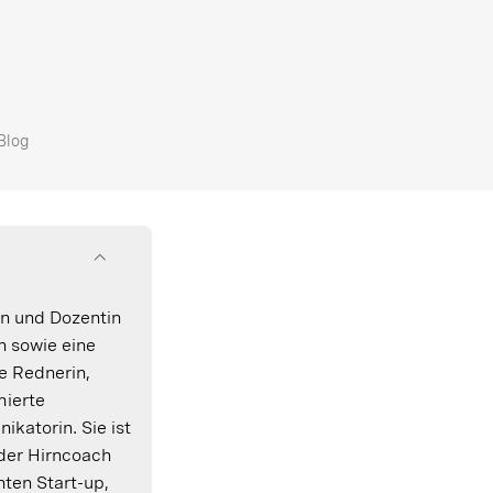
Blog
in und Dozentin
n sowie eine
e Rednerin,
ierte
katorin. Sie ist
der Hirncoach
ten Start-up,