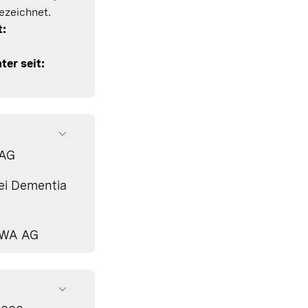
gezeichnet.
t:
ter seit:
 AG
bei Dementia
EWA AG