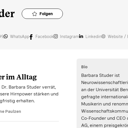
der
Folgen
99
WhatsApp
Facebook
Instagram
Linkedin
Website / 
Bio
Barbara Studer ist
r im Alltag
Neurowissenschaftler
 Dr. Barbara Studer verrät,
an der Universität Ber
nsere Hirnpower stärken und
gefragte international
gfristig erhalten.
Musikerin und renomm
Wissenschaftskommuni
ne Paulzen
Co-Founder und CEO 
AG, einem preisgekrön