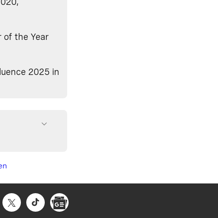
2020,
n
r of the Year
fluence 2025 in
en