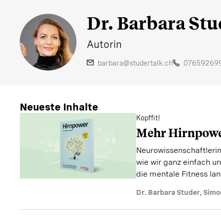
Dr. Barbara Stu
Autorin
barbara@studertalk.ch
07659269
Neueste Inhalte
Kopffit!
Mehr Hirnpowe
Neurowissenschaftlerin
wie wir ganz einfach u
die mentale Fitness lan
Dr. Barbara Studer
,
Simo