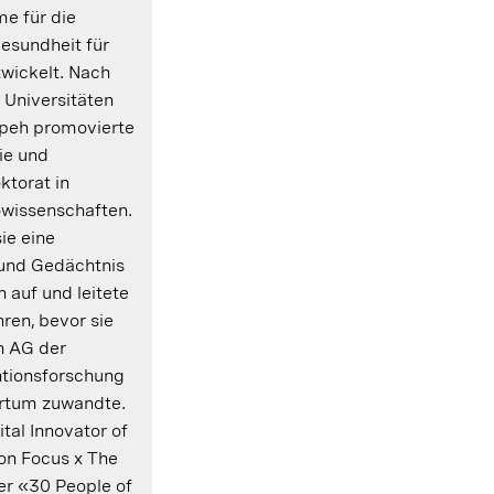
e für die
Gesundheit für
twickelt. Nach
 Universitäten
ipeh promovierte
ie und
ktorat in
owissenschaften.
ie eine
 und Gedächtnis
n auf und leitete
ren, bevor sie
h AG der
tionsforschung
rtum zuwandte.
tal Innovator of
on Focus x The
er «30 People of