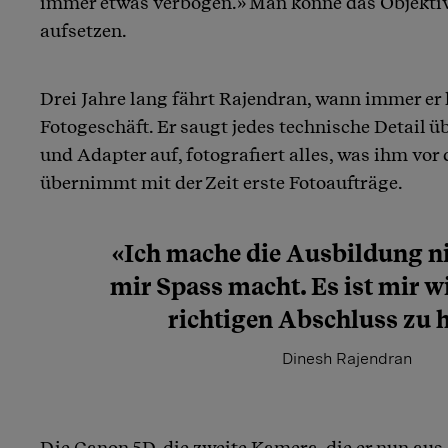
immer etwas verbogen.» Man könne das Objektiv
aufsetzen.
Drei Jahre lang fährt Rajendran, wann immer er 
Fotogeschäft. Er saugt jedes technische Detail 
und Adapter auf, fotografiert alles, was ihm vo
übernimmt mit der Zeit erste Fotoaufträge.
«Ich mache die Ausbildung nic
mir Spass macht. Es ist mir w
richtigen ­Abschluss zu 
Dinesh Rajendran
Die Canon 5D, die zweite Kamera, die er nun au