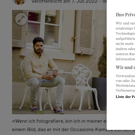
Veröffentlicht
am 7. Juli 2022 - 18:04 Uhr
Ihre Priv
Wir und un
eindeutige 
Technologie
aufgeführte
nicht mehr 
ändern oder
unteren Ran
Information
Wir und u
Verwendung 
von oder Zu
Werbeleist
Verbesseru
Liste der P
«Wenn ich fotografiere, bin ich in meiner eigenen Welt
einem Bild, das er mit der Occasions-Kamera von der 