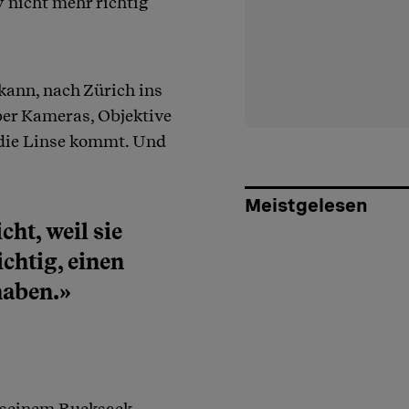
 nicht mehr richtig
kann, nach Zürich ins
über Kameras, Objektive
r die Linse kommt. Und
Meistgelesen
ht, weil sie
ichtig, einen
haben.»
s seinem Rucksack