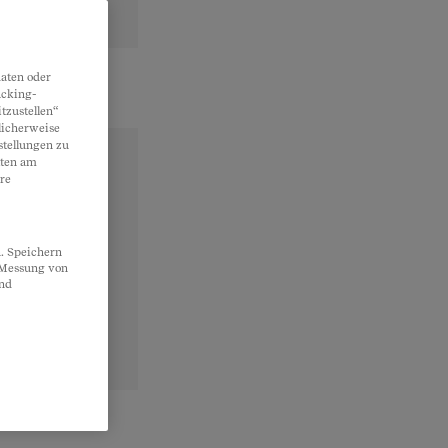
aten oder
acking-
tzustellen“
licherweise
stellungen zu
lten am
re
. Speichern
, Messung von
und