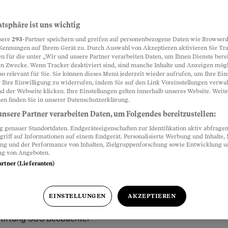
atsphäre ist uns wichtig
sere
293
-Partner speichern und greifen auf personenbezogene Daten wie Browserd
Kennungen auf Ihrem Gerät zu. Durch Auswahl von Akzeptieren aktivieren Sie Tr
n für die unter „Wir und unsere Partner verarbeiten Daten, um Ihnen Dienste berei
n Zwecke. Wenn Tracker deaktiviert sind, sind manche Inhalte und Anzeigen mög
so relevant für Sie. Sie können dieses Menü jederzeit wieder aufrufen, um Ihre Ein
 Ihre Einwilligung zu widerrufen, indem Sie auf den Link Voreinstellungen verwa
d der Webseite klicken. Ihre Einstellungen gelten innerhalb unseres Website. Weite
en finden Sie in unserer Datenschutzerklärung.
nsere Partner verarbeiten Daten, um Folgendes bereitzustellen:
genauer Standortdaten. Endgeräteeigenschaften zur Identifikation aktiv abfragen
griff auf Informationen auf einem Endgerät. Personalisierte Werbung und Inhalte
ung und der Performance von Inhalten, Zielgruppenforschung sowie Entwicklung 
ng von Angeboten.
artner (Lieferanten)
EINSTELLUNGEN
AKZEPTIEREN
»: Dinesh Rajendran auf
Stiftung SOS Beobachter