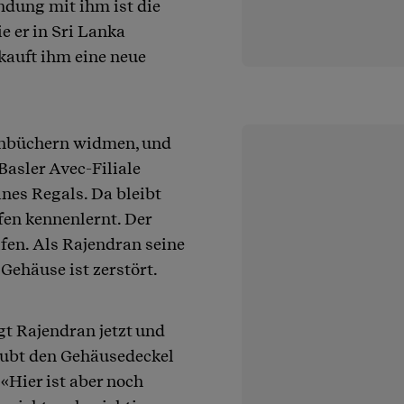
ndung mit ihm ist die
e er in Sri Lanka
kauft ihm eine neue
chbüchern widmen, und
Basler Avec-Filiale
ines Regals. Da bleibt
afen kennenlernt. Der
lfen. Als Rajendran seine
Gehäuse ist zerstört.
gt Rajendran jetzt und
aubt den Gehäusedeckel
 «Hier ist aber noch