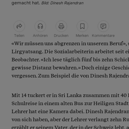
gemacht hat.
Bild: Dinesh Rajendran
Teilen
Anhören
Drucken
Merken
Kommentare
«Wir müssen uns abgrenzen in unserem Beruf», 
Artikel teilen
Lirgyatsang. Die Sozialarbeiterin arbeitet seit 
Beobachter. «Ich lese täglich fünf bis zehn Schic
gewisse Distanz bewahren.» Doch einige Geschic
vergessen. Zum Beispiel die von Dinesh Rajendr
Mit 14 tuckert er in Sri Lanka zusammen mit 40 
Schulreise in einem alten Bus zur Heiligen Sta
Lehrer hat eine Kamera dabei. Dinesh Rajendran 
von sich haben, aber der Lehrer verlangt zehn Ru
erzählt er seinem Vater, der in der Schweiz lebt,