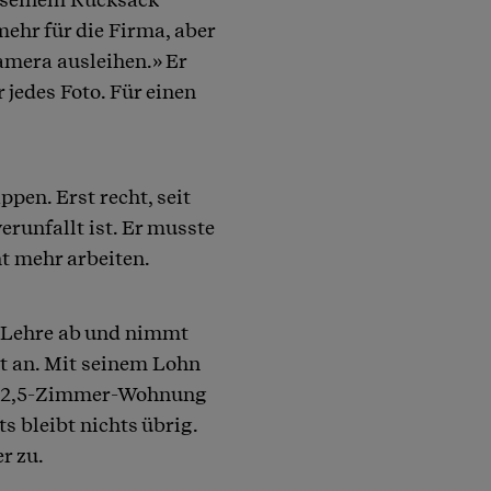
mehr für die Firma, aber
amera ausleihen.» Er
 jedes Foto. Für einen
ppen. Erst recht, seit
verunfallt ist. Er musste
t mehr arbeiten.
e Lehre ab und nimmt
dt an. Mit seinem Lohn
me 2,5-Zimmer-Wohnung
 bleibt nichts übrig.
r zu.