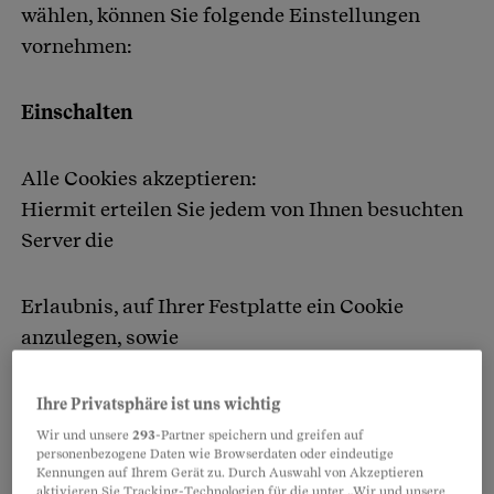
wählen, können Sie folgende Einstellungen
vornehmen:
Einschalten
Alle Cookies akzeptieren:
Hiermit erteilen Sie jedem von Ihnen besuchten
Server die
Erlaubnis, auf Ihrer Festplatte ein Cookie
anzulegen, sowie
dieses zu beschreiben und zu lesen.
Ihre Privatsphäre ist uns wichtig
Wir und unsere
293
-Partner speichern und greifen auf
personenbezogene Daten wie Browserdaten oder eindeutige
Nur an den ursprünglichen Server
Kennungen auf Ihrem Gerät zu. Durch Auswahl von Akzeptieren
aktivieren Sie Tracking-Technologien für die unter „Wir und unsere