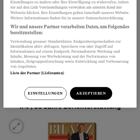
Einstellungen zu ändern oder Ihre Einwilligung zu widerrufen, indem
Sie auf den Link Voreinstellungen verwalten am unteren Rand der
Webseite klicken. Ihre Einstellungen gelten innerhalb unseres Website.
Weitere Informationen finden Sie in unserer Datenschutzerklärung.
Wir und unsere Partner verarbeiten Daten, um Folgendes
bereitzustellen:
Verwendung genauer Standortdaten. Endgeräteeigenschaften zur
Identifikation aktiv abfragen. Speichern von oder Zugriff auf
Informationen auf einem Endgerät. Personalisierte Werbung und
Inhalte, Messung von Werbeleistung und der Performance von
Inhalten, Zielgruppenforschung sowie Entwicklung und Verbesserung
von Angeboten.
Würde das Vermögen der 300 Reichsten auf die
Liste der Partner (Lieferanten)
Bevölkerung der Schweiz verteilt, erhielte jeder
Einwohner 79'400 Franken bar auf die Hand.
Quelle:
KEYSTONE/Pascal Mora
EINSTELLUNGEN
AKZEPTIEREN
#4 | 30 Jahre Berichterstattung