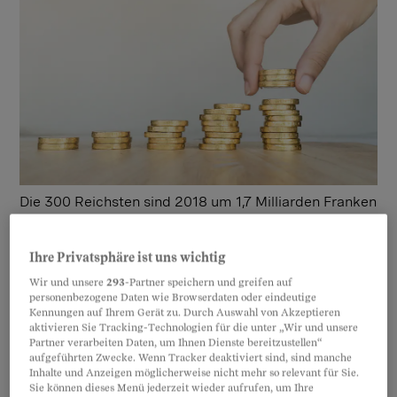
Die 300 Reichsten sind 2018 um 1,7 Milliarden Franken
reicher geworden. Mit einem Plus von gerade mal 0,2
Prozent hat sich der Zuwachs gegenüber den
Ihre Privatsphäre ist uns wichtig
Vorjahren abgeschwächt.
Quelle: Getty Images
Wir und unsere
293
-Partner speichern und greifen auf
personenbezogene Daten wie Browserdaten oder eindeutige
#3 | Weihnachtsbonus
Kennungen auf Ihrem Gerät zu. Durch Auswahl von Akzeptieren
aktivieren Sie Tracking-Technologien für die unter „Wir und unsere
Partner verarbeiten Daten, um Ihnen Dienste bereitzustellen“
aufgeführten Zwecke. Wenn Tracker deaktiviert sind, sind manche
Inhalte und Anzeigen möglicherweise nicht mehr so relevant für Sie.
Sie können dieses Menü jederzeit wieder aufrufen, um Ihre