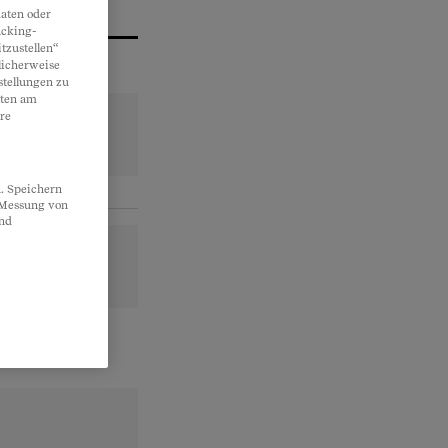
aten oder
acking-
tzustellen“
licherweise
stellungen zu
lten am
re
. Speichern
, Messung von
und