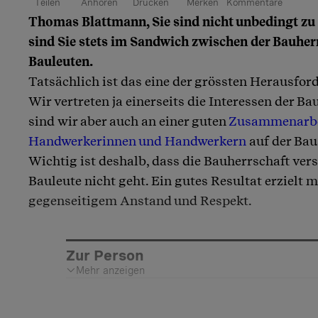
Teilen
Anhören
Drucken
Merken
Kommentare
Thomas Blattmann, Sie sind nicht unbedingt zu 
Artikel teilen
sind Sie stets im Sandwich zwischen der Bauher
Bauleuten.
Tatsächlich ist das eine der grössten Herausfor
Wir vertreten ja einerseits die Interessen der Ba
sind wir aber auch an einer guten
Zusammenarbei
Handwerkerinnen und Handwerkern
auf der Baus
Wichtig ist deshalb, dass die Bauherrschaft vers
Bauleute nicht geht. Ein gutes Resultat erzielt 
gegenseitigem Anstand und Respekt.
Zur Person
Mehr anzeigen
Thomas Blattmann ist eidg. dipl. Bauleiter Hochbau, Geschäftsleiter der B+B Planer AG in Schwyz und Präsident des Berufsverbands Organisation Bauleitung Schweiz (OBS).