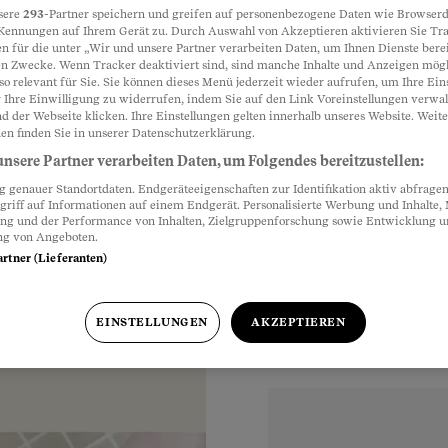
sere
293
-Partner speichern und greifen auf personenbezogene Daten wie Browserd
Kennungen auf Ihrem Gerät zu. Durch Auswahl von Akzeptieren aktivieren Sie Tr
iel auf
n für die unter „Wir und unsere Partner verarbeiten Daten, um Ihnen Dienste berei
Partnerinhalte
n Zwecke. Wenn Tracker deaktiviert sind, sind manche Inhalte und Anzeigen mög
so relevant für Sie. Sie können dieses Menü jederzeit wieder aufrufen, um Ihre Ein
 Ihre Einwilligung zu widerrufen, indem Sie auf den Link Voreinstellungen verwa
d der Webseite klicken. Ihre Einstellungen gelten innerhalb unseres Website. Weite
e vergessen, nicht
en finden Sie in unserer Datenschutzerklärung.
or allem bei Pannen
nsere Partner verarbeiten Daten, um Folgendes bereitzustellen:
espür. Thomas
genauer Standortdaten. Endgeräteeigenschaften zur Identifikation aktiv abfragen
griff auf Informationen auf einem Endgerät. Personalisierte Werbung und Inhalte
ung und der Performance von Inhalten, Zielgruppenforschung sowie Entwicklung 
ng von Angeboten.
artner (Lieferanten)
EINSTELLUNGEN
AKZEPTIEREN