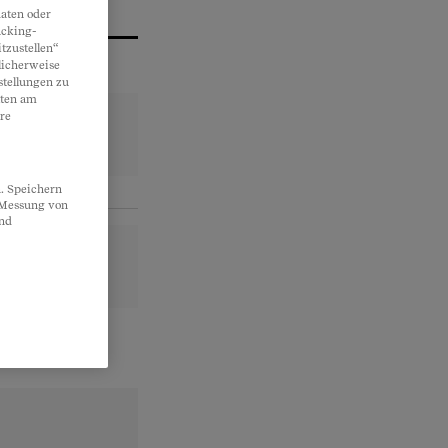
aten oder
acking-
tzustellen“
licherweise
stellungen zu
lten am
re
. Speichern
, Messung von
und