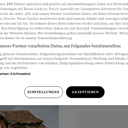
sere
293
-Partner speichern und greifen auf personenbezogene Daten wie Browserd
Kennungen auf Ihrem Gerät zu. Durch Auswahl von Akzeptieren aktivieren Sie Tr
aus
n für die unter „Wir und unsere Partner verarbeiten Daten, um Ihnen Dienste berei
Partnerinhalte
n Zwecke. Wenn Tracker deaktiviert sind, sind manche Inhalte und Anzeigen mög
so relevant für Sie. Sie können dieses Menü jederzeit wieder aufrufen, um Ihre Ein
eine Schätzung nötig.
 Ihre Einwilligung zu widerrufen, indem Sie auf den Link Voreinstellungen verwa
d der Webseite klicken. Ihre Einstellungen gelten innerhalb unseres Website. Weite
en mit Vorteil
en finden Sie in unserer Datenschutzerklärung.
nsere Partner verarbeiten Daten, um Folgendes bereitzustellen:
genauer Standortdaten. Endgeräteeigenschaften zur Identifikation aktiv abfragen
griff auf Informationen auf einem Endgerät. Personalisierte Werbung und Inhalte
ung und der Performance von Inhalten, Zielgruppenforschung sowie Entwicklung 
ng von Angeboten.
artner (Lieferanten)
EINSTELLUNGEN
AKZEPTIEREN