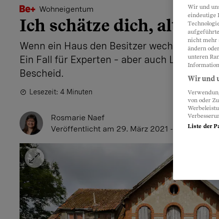
Wir und un
Wohneigentum
eindeutige 
Ich schätze dich, altes H
Technologie
aufgeführte
nicht mehr 
Wenn ein Haus den Besitzer wechselt, wird 
ändern oder
unteren Ran
Ein Fall für Experten – aber auch Laien wiss
Information
Bescheid.
Wir und u
Lesezeit: 4 Minuten
Verwendung 
von oder Zu
Werbeleist
Verbesseru
Rosmarie Naef
Liste der P
Veröffentlicht
am 29. März 2021 - 07:01 Uhr