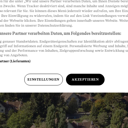
n für die unter „Wir und unsere Partner verarbeiten Daten, um Ihnen Dienste berei
n Zwecke. Wenn Tracker deaktiviert sind, sind manche Inhalte und Anzeigen mög
ter unter Heimatschutz
so relevant für Sie. Sie können dieses Menü jederzeit wieder aufrufen, um Ihre Ein
 Ihre Einwilligung zu widerrufen, indem Sie auf den Link Voreinstellungen verwa
d der Webseite klicken. Ihre Einstellungen gelten innerhalb unseres Website. Weite
en finden Sie in unserer Datenschutzerklärung.
 den Bau neuer Wohnungen. Dabei geht es auch 
nsere Partner verarbeiten Daten, um Folgendes bereitzustellen:
in Kommentar.
genauer Standortdaten. Endgeräteeigenschaften zur Identifikation aktiv abfragen
griff auf Informationen auf einem Endgerät. Personalisierte Werbung und Inhalte
ung und der Performance von Inhalten, Zielgruppenforschung sowie Entwicklung 
:37 Uhr
ng von Angeboten.
artner (Lieferanten)
EINSTELLUNGEN
AKZEPTIEREN