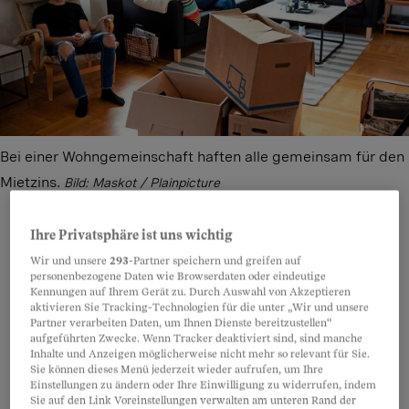
Bei einer Wohngemeinschaft haften alle gemeinsam für den
Mietzins.
Bild: Maskot / Plainpicture
Ihre Privatsphäre ist uns wichtig
Wir und unsere
293
-Partner speichern und greifen auf
Teilen
Anhören
Merken
Kommentare
personenbezogene Daten wie Browserdaten oder eindeutige
Kennungen auf Ihrem Gerät zu. Durch Auswahl von Akzeptieren
aktivieren Sie Tracking-Technologien für die unter „Wir und unsere
Wer gemeinsam einen Mietvertrag
Partner verarbeiten Daten, um Ihnen Dienste bereitzustellen“
Artikel teilen
aufgeführten Zwecke. Wenn Tracker deaktiviert sind, sind manche
unterschreibt, kommt fast nicht voneinander los
Inhalte und Anzeigen möglicherweise nicht mehr so relevant für Sie.
Sie können dieses Menü jederzeit wieder aufrufen, um Ihre
– egal, ob man als Paar oder als
Einstellungen zu ändern oder Ihre Einwilligung zu widerrufen, indem
Wohngemeinschaft
zusammenlebt. Deshalb
Sie auf den Link Voreinstellungen verwalten am unteren Rand der