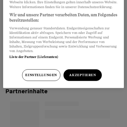
Webseite klicken. Ihre Einstellungen gelten innerhalb unseres Website.
sucht man sich seinen Partner auch beim
Weitere Informationen finden Sie in unserer Datenschutzerklärung.
Wohnen besser mit Bedacht aus.
Wir und unsere Partner verarbeiten Daten, um Folgendes
bereitzustellen:
Verwendung genauer Standortdaten. Endgeräteeigenschaften zur
Denn gemeinsame Mieter haften zum Beispiel
Identifikation aktiv abfragen. Speichern von oder Zugriff auf
Informationen auf einem Endgerät. Personalisierte Werbung und
solidarisch für den Mietzins. Das heisst: Der
Inhalte, Messung von Werbeleistung und der Performance von
Vermieter kann die ganze Miete von jedem
Inhalten, Zielgruppenforschung sowie Entwicklung und Verbesserung
von Angeboten.
Einzelnen einfordern. Und wenn der eine
aus der
Liste der Partner (Lieferanten)
Wohnung rauswill
, der andere jedoch nicht, wird
es auch unter guten Freunden unangenehm.
EINSTELLUNGEN
AKZEPTIEREN
Partnerinhalte