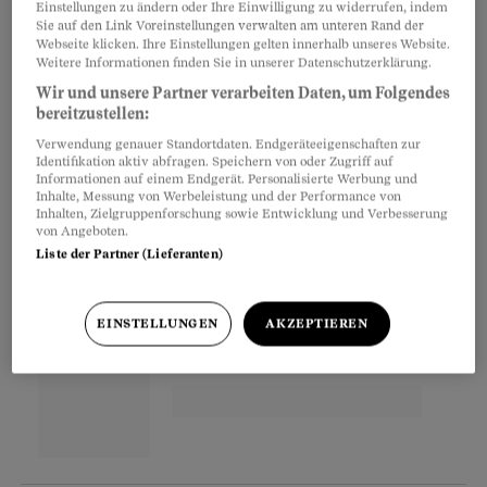
Einstellungen zu ändern oder Ihre Einwilligung zu widerrufen, indem
Richter bemüht. «Dabei wäre zuerst eine
Sie auf den Link Voreinstellungen verwalten am unteren Rand der
Webseite klicken. Ihre Einstellungen gelten innerhalb unseres Website.
professionelle und neutrale Vermittlung fällig»,
Weitere Informationen finden Sie in unserer Datenschutzerklärung.
meint Arnold Kausch, Experte für
Wir und unsere Partner verarbeiten Daten, um Folgendes
Konfliktlösungen bei der Fachstelle Mediation
bereitzustellen:
Basel und Liestal. So liesse sich manche
Verwendung genauer Standortdaten. Endgeräteeigenschaften zur
Identifikation aktiv abfragen. Speichern von oder Zugriff auf
Eskalation vermeiden, für die es eigentlich gar
Informationen auf einem Endgerät. Personalisierte Werbung und
Inhalte, Messung von Werbeleistung und der Performance von
keinen Grund gibt.
Inhalten, Zielgruppenforschung sowie Entwicklung und Verbesserung
von Angeboten.
Liste der Partner (Lieferanten)
Partnerinhalte
EINSTELLUNGEN
AKZEPTIEREN