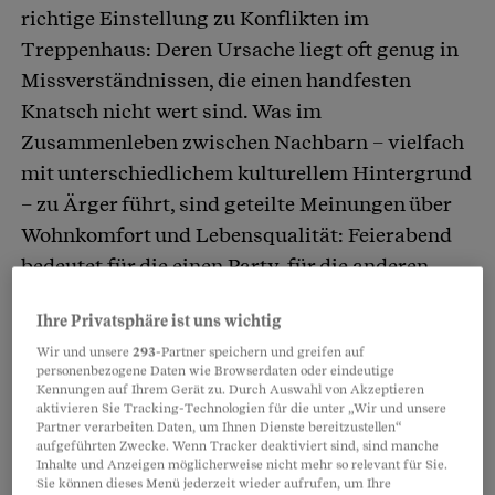
richtige Einstellung zu Konflikten im
Treppenhaus: Deren Ursache liegt oft genug in
Missverständnissen, die einen handfesten
Knatsch nicht wert sind. Was im
Zusammenleben zwischen Nachbarn – vielfach
mit unterschiedlichem kulturellem Hintergrund
– zu Ärger führt, sind geteilte Meinungen über
Wohnkomfort und Lebensqualität: Feierabend
bedeutet für die einen Party, für die anderen
Ruhe und Entspannung. Dann kann die Musik
Ihre Privatsphäre ist uns wichtig
nur zu laut sein, die Besucher zu zahlreich, die
Wir und unsere
293
-Partner speichern und greifen auf
Gerüche zu ätzend.
personenbezogene Daten wie Browserdaten oder eindeutige
Kennungen auf Ihrem Gerät zu. Durch Auswahl von Akzeptieren
aktivieren Sie Tracking-Technologien für die unter „Wir und unsere
Kommt es im Mietshaus zum Streit, wird
Partner verarbeiten Daten, um Ihnen Dienste bereitzustellen“
aufgeführten Zwecke. Wenn Tracker deaktiviert sind, sind manche
schnell die Verwaltung kontaktiert, eine
Inhalte und Anzeigen möglicherweise nicht mehr so relevant für Sie.
Kündigung ausgesprochen, oder es wird gar der
Sie können dieses Menü jederzeit wieder aufrufen, um Ihre