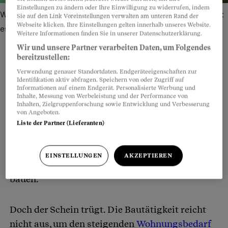
Einstellungen zu ändern oder Ihre Einwilligung zu widerrufen, indem
Wenn die Kinder dereinst aus dem Eigenheim ausziehen, ist
Sie auf den Link Voreinstellungen verwalten am unteren Rand der
Webseite klicken. Ihre Einstellungen gelten innerhalb unseres Website.
es Zeit für eine Einliegerwohnung.
Bild: Cornelia Gann
Weitere Informationen finden Sie in unserer Datenschutzerklärung.
Wir und unsere Partner verarbeiten Daten, um Folgendes
bereitzustellen:
Verwendung genauer Standortdaten. Endgeräteeigenschaften zur
Teilen
Anhören
Merken
Kommentare
Identifikation aktiv abfragen. Speichern von oder Zugriff auf
Informationen auf einem Endgerät. Personalisierte Werbung und
Inhalte, Messung von Werbeleistung und der Performance von
Inhalten, Zielgruppenforschung sowie Entwicklung und Verbesserung
Wer durch die Aussenquartiere grosser Städte
Artikel teilen
von Angeboten.
schlendert, sieht es deutlich: Ein Baugespann
Liste der Partner (Lieferanten)
reiht sich ans nächste, Kräne drehen sich
schwindelerregend. In Zürich weichen ganze
EINSTELLUNGEN
AKZEPTIEREN
Siedlungen, um neu dichter und ökologischer zu
bauen.
Doch der Schein trügt. Die Bautätigkeit reicht
nicht aus, um den steigenden
Wohnungsbedarf