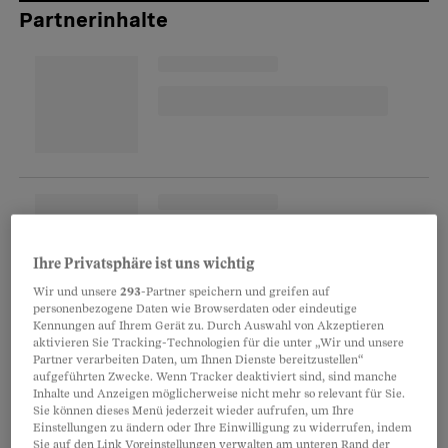
Partnerinhalte
Ihre Privatsphäre ist uns wichtig
Wir und unsere
293
-Partner speichern und greifen auf
personenbezogene Daten wie Browserdaten oder eindeutige
Viele Genossenschaften sind aktiv
Kennungen auf Ihrem Gerät zu. Durch Auswahl von Akzeptieren
aktivieren Sie Tracking-Technologien für die unter „Wir und unsere
Partner verarbeiten Daten, um Ihnen Dienste bereitzustellen“
Das ist bei weitem kein Einzelfall – allein 2014
aufgeführten Zwecke. Wenn Tracker deaktiviert sind, sind manche
Inhalte und Anzeigen möglicherweise nicht mehr so relevant für Sie.
wurden in der Stadt Zürich 1041 Wohnungen
Sie können dieses Menü jederzeit wieder aufrufen, um Ihre
abgebrochen. Dabei geht es nicht nur darum, in
Einstellungen zu ändern oder Ihre Einwilligung zu widerrufen, indem
Sie auf den Link Voreinstellungen verwalten am unteren Rand der