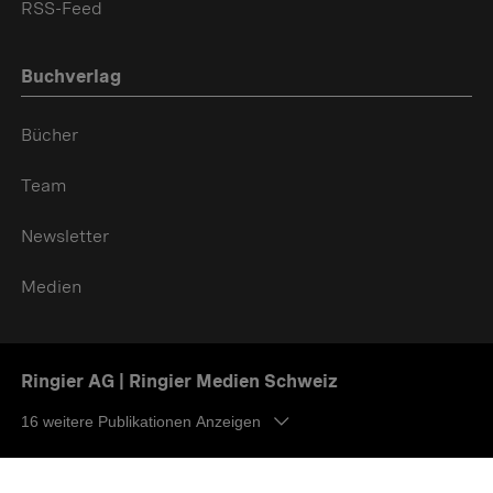
RSS-Feed
Buchverlag
Bücher
Team
Newsletter
Medien
Ringier AG | Ringier Medien Schweiz
16
weitere Publikationen Anzeigen