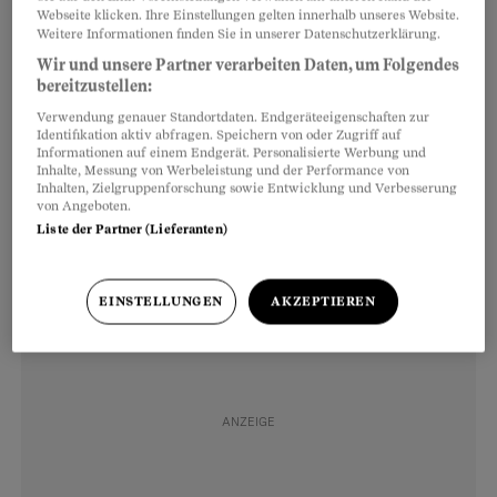
die Jahre gekommene Immobilien zu ersetzen,
Webseite klicken. Ihre Einstellungen gelten innerhalb unseres Website.
Weitere Informationen finden Sie in unserer Datenschutzerklärung.
sondern auch um Verdichtung. Auf den
Wir und unsere Partner verarbeiten Daten, um Folgendes
bestehenden Grundstücken sollen mehr
bereitzustellen:
Menschen wohnen können. Wo in 1041
Verwendung genauer Standortdaten. Endgeräteeigenschaften zur
Wohnungen 2300 Menschen lebten, sollen nach
Identifikation aktiv abfragen. Speichern von oder Zugriff auf
Informationen auf einem Endgerät. Personalisierte Werbung und
Fertigstellung der Ersatzbauten 4100 Personen
Inhalte, Messung von Werbeleistung und der Performance von
Inhalten, Zielgruppenforschung sowie Entwicklung und Verbesserung
unterkommen – ein Plus von 1800.
von Angeboten.
Liste der Partner (Lieferanten)
EINSTELLUNGEN
AKZEPTIEREN