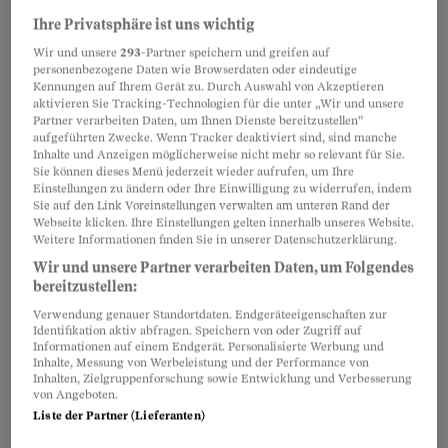
auch die ganze Reihe hübscher Seen, die von den
Ihre Privatsphäre ist uns wichtig
Gletschern übrig geblieben sind.
Wir und unsere
293
-Partner speichern und greifen auf
personenbezogene Daten wie Browserdaten oder eindeutige
Kennungen auf Ihrem Gerät zu. Durch Auswahl von Akzeptieren
Vom Bahnhof Stammheim aus lässt sich diese
aktivieren Sie Tracking-Technologien für die unter „Wir und unsere
Landschaft in aller Gemütlichkeit erkunden.
Partner verarbeiten Daten, um Ihnen Dienste bereitzustellen“
aufgeführten Zwecke. Wenn Tracker deaktiviert sind, sind manche
Und sie bietet nicht nur etwas fürs Auge,
Inhalte und Anzeigen möglicherweise nicht mehr so relevant für Sie.
Sie können dieses Menü jederzeit wieder aufrufen, um Ihre
sondern auch für den Gaumen: zum Beispiel in
Einstellungen zu ändern oder Ihre Einwilligung zu widerrufen, indem
der Schaubrennerei Hopfentropfen mit
Sie auf den Link Voreinstellungen verwalten am unteren Rand der
Webseite klicken. Ihre Einstellungen gelten innerhalb unseres Website.
interessantem Lehrpfad und
Weitere Informationen finden Sie in unserer Datenschutzerklärung.
Degustationsmöglichkeiten.
Wir und unsere Partner verarbeiten Daten, um Folgendes
bereitzustellen:
Verwendung genauer Standortdaten. Endgeräteeigenschaften zur
Partnerinhalte
Identifikation aktiv abfragen. Speichern von oder Zugriff auf
Informationen auf einem Endgerät. Personalisierte Werbung und
Inhalte, Messung von Werbeleistung und der Performance von
Inhalten, Zielgruppenforschung sowie Entwicklung und Verbesserung
von Angeboten.
Liste der Partner (Lieferanten)