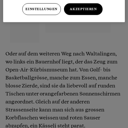
EINSTELLUNGEN
AKZEPTIEREN
Oder auf dem weiteren Weg nach Waltalingen,
wo links ein Bauernhof liegt, der das Zeug zum
Open-Air-Kürbismuseum hat. Von Golf- bis
Basketballgrösse, manche zum Essen, manche
blosse Zierde, sind sie da liebevoll auf runden
Tischen unter orangefarbenen Sonnenschirmen
angeordnet. Gleich auf der anderen
Strassenseite kann man sich aus grossen
Korbflaschen weissen und roten Sauser
abzapfen, ein Kässeli steht parat.