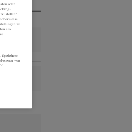
aten oder
acking-
tzustellen“
licherweise
stellungen zu
lten am
re
. Speichern
, Messung von
und