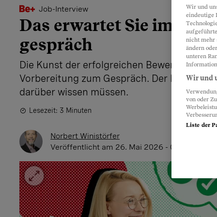
Wir und un
Job-Interview
eindeutige 
Das erwartet Sie im Vors
Technologie
aufgeführte
gespräch
nicht mehr 
ändern oder
unteren Ran
Die Kunst der erfolgreichen Bewerbung beg
Information
Vorbereitung zum Gespräch. Der Beobachter
Wir und u
darüber wissen müssen.
Verwendung 
von oder Zu
Werbeleist
Lesezeit: 3 Minuten
Verbesseru
Liste der P
Norbert Winistörfer
Veröffentlicht
am 26. Mai 2026 - 08:25 Uhr