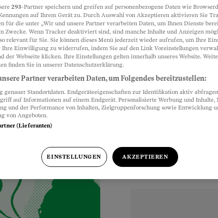
sere
293
-Partner speichern und greifen auf personenbezogene Daten wie Browserd
Kennungen auf Ihrem Gerät zu. Durch Auswahl von Akzeptieren aktivieren Sie Tr
tellungs­
n für die unter „Wir und unsere Partner verarbeiten Daten, um Ihnen Dienste berei
Partnerinhalte
n Zwecke. Wenn Tracker deaktiviert sind, sind manche Inhalte und Anzeigen mög
so relevant für Sie. Sie können dieses Menü jederzeit wieder aufrufen, um Ihre Ein
 Ihre Einwilligung zu widerrufen, indem Sie auf den Link Voreinstellungen verwa
d der Webseite klicken. Ihre Einstellungen gelten innerhalb unseres Website. Weite
innt mit der
en finden Sie in unserer Datenschutzerklärung.
 zeigt, was Sie
nsere Partner verarbeiten Daten, um Folgendes bereitzustellen:
genauer Standortdaten. Endgeräteeigenschaften zur Identifikation aktiv abfragen
griff auf Informationen auf einem Endgerät. Personalisierte Werbung und Inhalte
ung und der Performance von Inhalten, Zielgruppenforschung sowie Entwicklung 
ng von Angeboten.
artner (Lieferanten)
EINSTELLUNGEN
AKZEPTIEREN