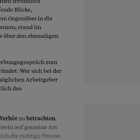
einen freundlich
ende Blicke,
Dem Gegenüber in die
reuzen, stand im
es über den ehemaligen
werbungsgespräch zum
ründet: Wer sich bei der
möglichen Arbeitgeber
tlich das
 Verhör
zu
betrachten.
rberin auf gemeine Art
lich die richtige Person