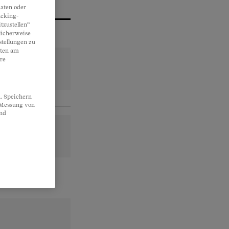
aten oder
acking-
tzustellen“
licherweise
stellungen zu
lten am
re
. Speichern
, Messung von
und