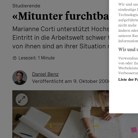
Wir und un
Studierende
eindeutige 
«Mitunter furchtbar wel
Technologie
aufgeführte
nicht mehr 
Marianne Corti unterstützt Hochschulabgän
ändern oder
unteren Ran
Eintritt in die Arbeitswelt schwer tun. Dabei s
Information
von ihnen sind an ihrer Situation nicht gan
Wir und u
Lesezeit: 1 Minute
Verwendung 
von oder Zu
Werbeleist
Verbesseru
Daniel Benz
Liste der P
Veröffentlicht
am 9. Oktober 2006 - 12:07 Uhr