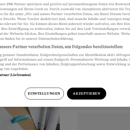
sere
293
-Partner speichern und greifen auf personenbezogene Daten wie Browserd
Kennungen auf Ihrem Gerät zu. Durch Auswahl von Akzeptieren aktivieren Sie Tr
tfremd»
n für die unter „Wir und unsere Partner verarbeiten Daten, um Ihnen Dienste berei
Partnerinhalte
n Zwecke. Wenn Tracker deaktiviert sind, sind manche Inhalte und Anzeigen mög
so relevant für Sie. Sie können dieses Menü jederzeit wieder aufrufen, um Ihre Ein
ger, die sich mit dem
 Ihre Einwilligung zu widerrufen, indem Sie auf den Link Voreinstellungen verwa
d der Webseite klicken. Ihre Einstellungen gelten innerhalb unseres Website. Weite
tellt sie fest: Viele
en finden Sie in unserer Datenschutzerklärung.
z unschuldig.
nsere Partner verarbeiten Daten, um Folgendes bereitzustellen:
genauer Standortdaten. Endgeräteeigenschaften zur Identifikation aktiv abfragen
griff auf Informationen auf einem Endgerät. Personalisierte Werbung und Inhalte
ung und der Performance von Inhalten, Zielgruppenforschung sowie Entwicklung 
ng von Angeboten.
artner (Lieferanten)
EINSTELLUNGEN
AKZEPTIEREN