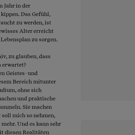
 Jahr in der
kippen. Das Gefühl,
aucht zu werden, ist
wisses Alter erreicht
n Lebensplan zu sorgen.
aiv, zu glauben, dass
n erwartet?
en Geistes- und
esem Bereich mitunter
tudium, ohne sich
machen und praktische
sammeln. Sie machen
t soll mich so nehmen,
t mehr. Und es kann sehr
t diesen Realitäten