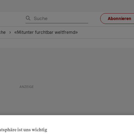
Abonnieren
che
«Mitunter furchtbar weltfremd»
atsphäre ist uns wichtig