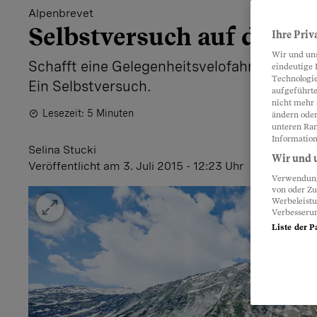
Alpenbrevet
Selbstversuch auf der K
Ihre Priv
Wir und un
Schafft eine Gelegenheitsvelofahrerin hint
eindeutige 
Technologie
Ein Selbstversuch.
aufgeführte
nicht mehr 
Lesezeit: 5 Minuten
ändern oder
unteren Ran
Information
Selina Stucki
Wir und u
Veröffentlicht
am 3. Juli 2015 - 12:23 Uhr
Verwendung 
von oder Zu
Werbeleist
Verbesseru
Liste der P