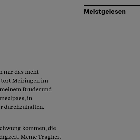
Meistgelesen
 mir das nicht
rtort Meiringen im
, meinem Bruder und
mselpass, in
er durchzuhalten.
 Schwung kommen, die
digkeit. Meine Trägheit