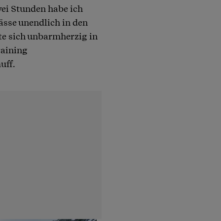
ei Stunden habe ich
ässe unendlich in den
te sich unbarmherzig in
raining
uff.