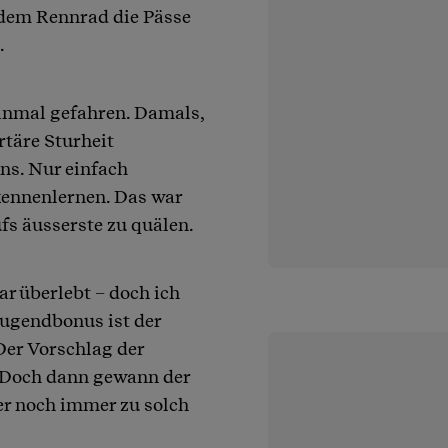
 dem Rennrad die Pässe
.
einmal gefahren. Damals,
rtäre Sturheit
ns. Nur einfach
kennenlernen. Das war
s äusserste zu quälen.
r überlebt – doch ich
 Jugendbonus ist der
Der Vorschlag der
. Doch dann gewann der
er noch immer zu solch