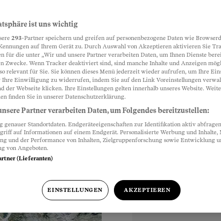
önigstour
atsphäre ist uns wichtig
Partnerinhalte
sere
293
-Partner speichern und greifen auf personenbezogene Daten wie Browserd
ereinander drei Pässe?
Kennungen auf Ihrem Gerät zu. Durch Auswahl von Akzeptieren aktivieren Sie Tr
n für die unter „Wir und unsere Partner verarbeiten Daten, um Ihnen Dienste berei
n Zwecke. Wenn Tracker deaktiviert sind, sind manche Inhalte und Anzeigen mög
so relevant für Sie. Sie können dieses Menü jederzeit wieder aufrufen, um Ihre Ein
 Ihre Einwilligung zu widerrufen, indem Sie auf den Link Voreinstellungen verwa
d der Webseite klicken. Ihre Einstellungen gelten innerhalb unseres Website. Weite
en finden Sie in unserer Datenschutzerklärung.
nsere Partner verarbeiten Daten, um Folgendes bereitzustellen:
genauer Standortdaten. Endgeräteeigenschaften zur Identifikation aktiv abfragen
griff auf Informationen auf einem Endgerät. Personalisierte Werbung und Inhalte
ung und der Performance von Inhalten, Zielgruppenforschung sowie Entwicklung 
ng von Angeboten.
artner (Lieferanten)
EINSTELLUNGEN
AKZEPTIEREN