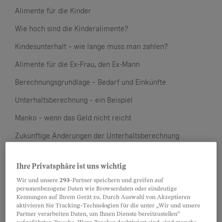
Alimente für die Kinder
Wie hoch sind die Kinderalimente?
Kindesunterhalt – wie lange muss man zahlen?
Alimente für die Ex-Frau, den Ex-Mann
Berechnungsgrundlage – Bedarf und Einkünfte
Unterhaltsberechnung – ein Beispiel
Manko – wenn das Geld nicht reicht
Zukünftige Änderungen der Unterhaltsberechnung
6. Gemeinsames Scheidungsbegehren oder Klage?
Ihre Privatsphäre ist uns wichtig
Scheidungsbegehren mit vollständiger Einigung
Wir und unsere
293
-Partner speichern und greifen auf
personenbezogene Daten wie Browserdaten oder eindeutige
Zentral: die Scheidungskonvention
Kennungen auf Ihrem Gerät zu. Durch Auswahl von Akzeptieren
aktivieren Sie Tracking-Technologien für die unter „Wir und unsere
Gemeinsames Scheidungsbegehren mit Teilkonvention
Partner verarbeiten Daten, um Ihnen Dienste bereitzustellen“