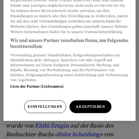
aufgeführten Zwecke. Wenn Tracker deaktiviert sind, sind manche
Scheidungsklage einreichen
Inhalte und Anzeigen möglicherweise nicht mehr so relevant für Sie.
Sie können dieses Menü jederzeit wieder aufrufen, um Ihre
Vorsorgliche Massnahmen im Scheidungsprozess
Einstellungen zu ändern oder Ihre Einwilligung zu widerrufen, indem
Sie auf den Link Voreinstellungen verwalten am unteren Rand der
Webseite klicken. Ihre Einstellungen gelten innerhalb unseres Website.
Kein Geld für eine Scheidung?
Weitere Informationen finden Sie in unserer Datenschutzerklärung.
Wir und unsere Partner verarbeiten Daten, um Folgendes
7. Nach der Scheidung
bereitzustellen:
Familienname nach der Scheidung
Verwendung genauer Standortdaten. Endgeräteeigenschaften zur
Identifikation aktiv abfragen. Speichern von oder Zugriff auf
Versicherungen nach der Scheidung
Informationen auf einem Endgerät. Personalisierte Werbung und
Inhalte, Messung von Werbeleistung und der Performance von
Alimentenbevorschussung und Alimenteninkasso
Inhalten, Zielgruppenforschung sowie Entwicklung und Verbesserung
von Angeboten.
Wann kann ein Scheidungsurteil abgeändert werden?
Liste der Partner (Lieferanten)
EINSTELLUNGEN
AKZEPTIEREN
Dieser Ratgeber wird laufend aktualisiert. Er
wurde von
Käthi Zeugin
auf der Basis des
Beobachter-Buchs «
Faire Scheidung
» von