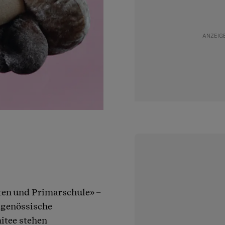
ten und Primarschule» –
dgenössische
mitee stehen