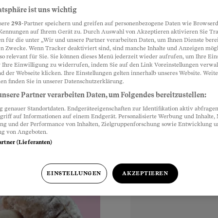
atsphäre ist uns wichtig
g?
sere
293
-Partner speichern und greifen auf personenbezogene Daten wie Browserd
Partnerinhalte
Kennungen auf Ihrem Gerät zu. Durch Auswahl von Akzeptieren aktivieren Sie Tr
n für die unter „Wir und unsere Partner verarbeiten Daten, um Ihnen Dienste berei
ksinitiative lanciert,
n Zwecke. Wenn Tracker deaktiviert sind, sind manche Inhalte und Anzeigen mög
so relevant für Sie. Sie können dieses Menü jederzeit wieder aufrufen, um Ihre Ein
unterricht an
 Ihre Einwilligung zu widerrufen, indem Sie auf den Link Voreinstellungen verwa
hnt sich die Aufregung
d der Webseite klicken. Ihre Einstellungen gelten innerhalb unseres Website. Weite
en finden Sie in unserer Datenschutzerklärung.
nsere Partner verarbeiten Daten, um Folgendes bereitzustellen:
genauer Standortdaten. Endgeräteeigenschaften zur Identifikation aktiv abfragen
griff auf Informationen auf einem Endgerät. Personalisierte Werbung und Inhalte
ung und der Performance von Inhalten, Zielgruppenforschung sowie Entwicklung 
ng von Angeboten.
artner (Lieferanten)
EINSTELLUNGEN
AKZEPTIEREN