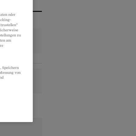
aten oder
acking-
tzustellen“
licherweise
stellungen zu
lten am
re
. Speichern
, Messung von
und