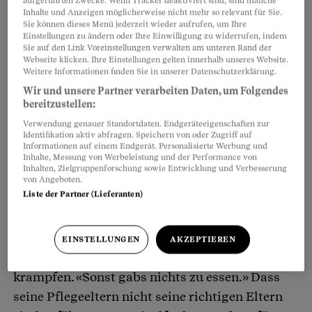
aufgeführten Zwecke. Wenn Tracker deaktiviert sind, sind manche
Inhalte und Anzeigen möglicherweise nicht mehr so relevant für Sie.
Sie können dieses Menü jederzeit wieder aufrufen, um Ihre
Einstellungen zu ändern oder Ihre Einwilligung zu widerrufen, indem
Sie auf den Link Voreinstellungen verwalten am unteren Rand der
Webseite klicken. Ihre Einstellungen gelten innerhalb unseres Website.
Weitere Informationen finden Sie in unserer Datenschutzerklärung.
Wir und unsere Partner verarbeiten Daten, um Folgendes
bereitzustellen:
Verwendung genauer Standortdaten. Endgeräteeigenschaften zur
Identifikation aktiv abfragen. Speichern von oder Zugriff auf
Informationen auf einem Endgerät. Personalisierte Werbung und
Inhalte, Messung von Werbeleistung und der Performance von
«Sonst gabs nichts zu essen»
Inhalten, Zielgruppenforschung sowie Entwicklung und Verbesserung
von Angeboten.
Liste der Partner (Lieferanten)
Pöschmann wird Anfang 1960 in Zürich
geboren. Bereits mit 18 Monaten gibt ihn seine
Mutter als Pflegekind in eine Thurgauer
EINSTELLUNGEN
AKZEPTIEREN
Bauernfamilie. Dort muss er von jung an
krampfen. «Sonst gabs nichts zu essen.» Dass
seine Pflegeeltern nicht seine richtigen Eltern