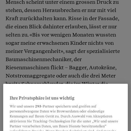
Mensch scheint unter einem grossen Druck zu
stehen, dessen Herausbrechen er nur mit viel
Kraft zurückhalten kann. Risse in der Fassade,
die einen Blick dahinter erlauben, lässt er nur
selten zu. «Bis vor wenigen Monaten wussten
sogar meine erwachsenen Kinder nichts von
meiner Vergangenheit», sagt der spezialisierte
Baumaschinenmechaniker, der
Riesenmaschinen flickt – Bagger, Autokräne,
Notstromaggregate oder auch die drei Meter
breite Schneeschleuder, die im Winter die
Strasse über den Lukmanier freilegt.
Ihre Privatsphäre ist uns wichtig
Wir und unsere
293
-Partner speichern und greifen auf
Partnerinhalte
personenbezogene Daten wie Browserdaten oder eindeutige
Kennungen auf Ihrem Gerät zu. Durch Auswahl von Akzeptieren
aktivieren Sie Tracking-Technologien für die unter „Wir und unsere
Partner verarbeiten Daten, um Ihnen Dienste bereitzustellen“