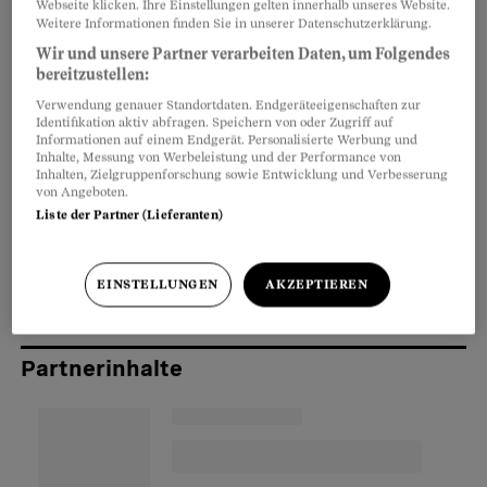
Webseite klicken. Ihre Einstellungen gelten innerhalb unseres Website.
Europäischen Gerichtshofs für Menschenrechte
Weitere Informationen finden Sie in unserer Datenschutzerklärung.
wurde Ende 2012 die Möglichkeit geschaffen,
Wir und unsere Partner verarbeiten Daten, um Folgendes
Militärdienst unter speziellen medizinischen
bereitzustellen:
Auflagen zu leisten. Untaugliche, die keinen
Verwendung genauer Standortdaten. Endgeräteeigenschaften zur
Identifikation aktiv abfragen. Speichern von oder Zugriff auf
Wehrpflichtersatz bezahlen wollen und gewillt
Informationen auf einem Endgerät. Personalisierte Werbung und
Inhalte, Messung von Werbeleistung und der Performance von
sind, die volle Anzahl Tage Militärdienst zu
Inhalten, Zielgruppenforschung sowie Entwicklung und Verbesserung
von Angeboten.
leisten, müssen dies schriftlich bestätigen. Das
Liste der Partner (Lieferanten)
nötige Formular erhalten Sie auf der Homepage
der Eidgenössischen Steuerverwaltung unter
www.estv.admin.ch
.
EINSTELLUNGEN
AKZEPTIEREN
Partnerinhalte