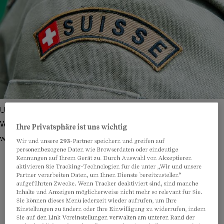
Untaugliche müssen unter bestimmten Umständen keine
Wehrpflichtersatzabgabe leisten, wenn sie Dienst leisten
Ihre Privatsphäre ist uns wichtig
wollen.
Bild: Thinkstock Kollektion
Wir und unsere
293
-Partner speichern und greifen auf
personenbezogene Daten wie Browserdaten oder eindeutige
Kennungen auf Ihrem Gerät zu. Durch Auswahl von Akzeptieren
aktivieren Sie Tracking-Technologien für die unter „Wir und unsere
Partner verarbeiten Daten, um Ihnen Dienste bereitzustellen“
aufgeführten Zwecke. Wenn Tracker deaktiviert sind, sind manche
Teilen
Anhören
Merken
Kommentare
Inhalte und Anzeigen möglicherweise nicht mehr so relevant für Sie.
Sie können dieses Menü jederzeit wieder aufrufen, um Ihre
Einstellungen zu ändern oder Ihre Einwilligung zu widerrufen, indem
Als Reaktion auf einen Entscheid des
Artikel teilen
Sie auf den Link Voreinstellungen verwalten am unteren Rand der