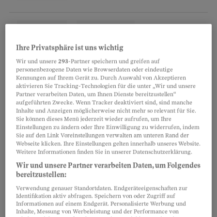
Ihre Privatsphäre ist uns wichtig
Wir und unsere
293
-Partner speichern und greifen auf
personenbezogene Daten wie Browserdaten oder eindeutige
Kennungen auf Ihrem Gerät zu. Durch Auswahl von Akzeptieren
Der immerwache Spion
aktivieren Sie Tracking-Technologien für die unter „Wir und unsere
Partner verarbeiten Daten, um Ihnen Dienste bereitzustellen“
aufgeführten Zwecke. Wenn Tracker deaktiviert sind, sind manche
Eine Kamera am Garagendach ist also flugs
Inhalte und Anzeigen möglicherweise nicht mehr so relevant für Sie.
installiert, eine zweite über der Gartenlaube
Sie können dieses Menü jederzeit wieder aufrufen, um Ihre
Einstellungen zu ändern oder Ihre Einwilligung zu widerrufen, indem
auch. Doch darf einfach wahllos gefilmt werden?
Sie auf den Link Voreinstellungen verwalten am unteren Rand der
Webseite klicken. Ihre Einstellungen gelten innerhalb unseres Website.
Was geschieht mit den Aufzeichnungen? Und
Weitere Informationen finden Sie in unserer Datenschutzerklärung.
wie muss darüber informiert werden?
Wir und unsere Partner verarbeiten Daten, um Folgendes
bereitzustellen:
Verwendung genauer Standortdaten. Endgeräteeigenschaften zur
Störende Kameras: So wehren Sie sich
Identifikation aktiv abfragen. Speichern von oder Zugriff auf
Informationen auf einem Endgerät. Personalisierte Werbung und
Inhalte, Messung von Werbeleistung und der Performance von
Finden Sie heraus, ob die Überwachung