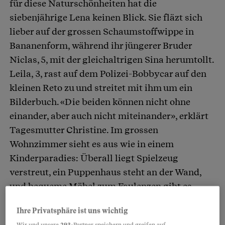
für diese Naturschönheiten hat die
siebenjährige Lena keinen Blick. Sie fläzt sich
lieber auf der grossen Schaumstoffwippe in
Bananenform, während ihr jüngerer Bruder
Niclas, 5, mit der gleichaltrigen Sina herumtollt.
Leila, 3, rast auf dem Polizei-Bobbycar auf den
kleinen Reto zu und streitet mit ihm um ein
Bilderbuch. «Die beiden können nicht ohne
einander, aber auch nicht miteinander», erklärt
Tagesmutter Christine. Im grossen
Wohnzimmer sieht es aus wie in einem
Kinderparadies: Überall liegt Spielzeug
verstreut, ein Puppenhaus steht an der Wand,
und bequeme Möbel zum Faulenzen gibt es
zuhauf. Ruhig ist es im Hause Truog selten.
Ihre Privatsphäre ist uns wichtig
Wir und unsere
293
-Partner speichern und greifen auf