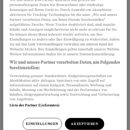
Gut 2000 Einwohner hat Scuol, Hauptort des
personenbezogene Daten wie Browserdaten oder eindeutige
Unterengadins. Rund 6000 Menschen wohnen
Kennungen auf Ihrem Gerät zu. Durch Auswahl von Akzeptieren
aktivieren Sie Tracking-Technologien für die unter „Wir und unsere
im Tal, das von Zernez bis Samnaun reicht; 60
Partner verarbeiten Daten, um Ihnen Dienste bereitzustellen“
aufgeführten Zwecke. Wenn Tracker deaktiviert sind, sind manche
Kilometer liegen zwischen den beiden Dörfern.
Inhalte und Anzeigen möglicherweise nicht mehr so relevant für Sie.
Eine ländliche Region am Südostrand der
Sie können dieses Menü jederzeit wieder aufrufen, um Ihre
Einstellungen zu ändern oder Ihre Einwilligung zu widerrufen, indem
Schweiz, an Österreich und Italien grenzend.
Sie auf den Link Voreinstellungen verwalten am unteren Rand der
Webseite klicken. Ihre Einstellungen gelten innerhalb unseres Website.
Weitere Informationen finden Sie in unserer Datenschutzerklärung.
Die 40-jährige Christine Truog, Mutter von Sina,
Wir und unsere Partner verarbeiten Daten, um Folgendes
5, und Reto, 20 Monate, betreut von Dienstag bis
bereitzustellen:
Donnerstag bis zu vier Kinder zusätzlich zu
Verwendung genauer Standortdaten. Endgeräteeigenschaften zur
Identifikation aktiv abfragen. Speichern von oder Zugriff auf
ihren eigenen. Bis zu zwölf Stunden am Tag,
Informationen auf einem Endgerät. Personalisierte Werbung und
Inhalte, Messung von Werbeleistung und der Performance von
inklusive Mittagessen, Spielen, Trösten und was
Inhalten, Zielgruppenforschung sowie Entwicklung und Verbesserung
sonst noch alles zu einem Kinderalltag gehört.
von Angeboten.
Liste der Partner (Lieferanten)
Dafür bekommt die gebürtige Baslerin einen
Lohn von maximal 1100 Franken monatlich, je
nach Anzahl Fixplätze. «Wegen des Geldes
EINSTELLUNGEN
AKZEPTIEREN