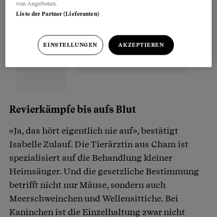
von Angeboten.
Liste der Partner (Lieferanten)
EINSTELLUNGEN
AKZEPTIEREN
Revierkämpfe bis aufs Blut
«Ja, das hört eigentlich nie auf», bestätigt
Isabelle Zulauf. Die Tierärztin aus Cham ist
spezialisiert auf die Behandlung kleiner
Heimsäuger. Und die gesetzliche Bestimmung
betrifft nicht nur Mäuse, sondern auch
Meerschweinchen und Wellensittiche. Bei
Kaninchen ist die Einzelhaltung zwar nicht