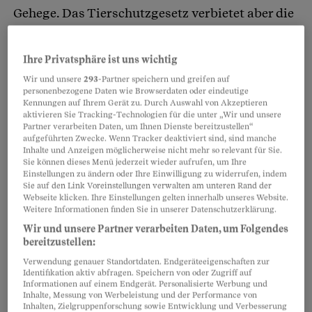
Gehege. Das Tierschutzgesetz verbietet aber die
Einzelhaltung von Mäusen, denn als Rudeltiere
sind sie unglücklich, wenn sie allein sind. «Was
Ihre Privatsphäre ist uns wichtig
machen wir, wenn Schneewittchen jetzt auch
Wir und unsere
293
-Partner speichern und greifen auf
noch stirbt?», fragen sich die zehnjährige
personenbezogene Daten wie Browserdaten oder eindeutige
Kennungen auf Ihrem Gerät zu. Durch Auswahl von Akzeptieren
Mäusehalterin Yael und ihre Eltern. Sie haben
aktivieren Sie Tracking-Technologien für die unter „Wir und unsere
Partner verarbeiten Daten, um Ihnen Dienste bereitzustellen“
das Problem erkannt: Den letzten Überlebenden
aufgeführten Zwecke. Wenn Tracker deaktiviert sind, sind manche
eines Rudels müsste man immer wieder mit
Inhalte und Anzeigen möglicherweise nicht mehr so relevant für Sie.
Sie können dieses Menü jederzeit wieder aufrufen, um Ihre
neuen Mäusen zusammenbringen – so lange, bis
Einstellungen zu ändern oder Ihre Einwilligung zu widerrufen, indem
Sie auf den Link Voreinstellungen verwalten am unteren Rand der
die letzten zwei zufälligerweise gleichzeitig
Webseite klicken. Ihre Einstellungen gelten innerhalb unseres Website.
sterben.
Weitere Informationen finden Sie in unserer Datenschutzerklärung.
Wir und unsere Partner verarbeiten Daten, um Folgendes
bereitzustellen:
Partnerinhalte
Verwendung genauer Standortdaten. Endgeräteeigenschaften zur
Identifikation aktiv abfragen. Speichern von oder Zugriff auf
Informationen auf einem Endgerät. Personalisierte Werbung und
Inhalte, Messung von Werbeleistung und der Performance von
Inhalten, Zielgruppenforschung sowie Entwicklung und Verbesserung