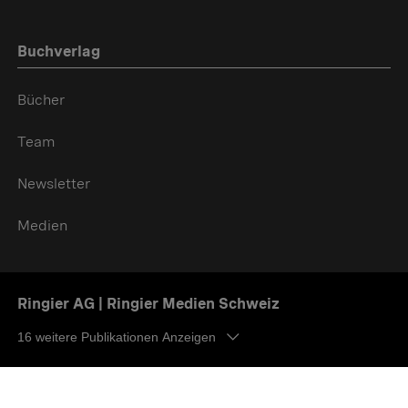
Buchverlag
Bücher
Team
Newsletter
Medien
Ringier AG | Ringier Medien Schweiz
16
weitere Publikationen Anzeigen