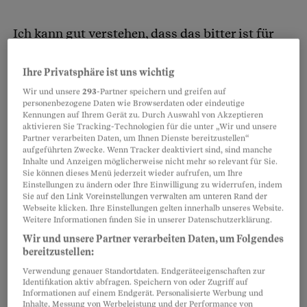
Ich kann gut verstehen, dass das bitter ist für
Sie. Sie haben es gut gemeint, aber Ihr Ansatz
war wohl falsch. Ihre Stieftochter hat bereits
Ihre Privatsphäre ist uns wichtig
eine Mutter, diese Rolle ist besetzt. Sie müssen
Wir und unsere
293
-Partner speichern und greifen auf
personenbezogene Daten wie Browserdaten oder eindeutige
eine anders geartete Beziehung zu ihr aufbauen.
Kennungen auf Ihrem Gerät zu. Durch Auswahl von Akzeptieren
aktivieren Sie Tracking-Technologien für die unter „Wir und unsere
Dann werden sich die Spannungen verringern.
Partner verarbeiten Daten, um Ihnen Dienste bereitzustellen“
Das ist zwar eine schwierige Aufgabe, aber eine
aufgeführten Zwecke. Wenn Tracker deaktiviert sind, sind manche
Inhalte und Anzeigen möglicherweise nicht mehr so relevant für Sie.
durchaus lösbare.
Sie können dieses Menü jederzeit wieder aufrufen, um Ihre
Einstellungen zu ändern oder Ihre Einwilligung zu widerrufen, indem
Sie auf den Link Voreinstellungen verwalten am unteren Rand der
Webseite klicken. Ihre Einstellungen gelten innerhalb unseres Website.
Partnerinhalte
Weitere Informationen finden Sie in unserer Datenschutzerklärung.
Wir und unsere Partner verarbeiten Daten, um Folgendes
bereitzustellen:
Verwendung genauer Standortdaten. Endgeräteeigenschaften zur
Identifikation aktiv abfragen. Speichern von oder Zugriff auf
Informationen auf einem Endgerät. Personalisierte Werbung und
Inhalte, Messung von Werbeleistung und der Performance von