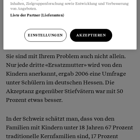
Inhalten, Zielgruppenforschung sowie Entwicklung und Verbesserung
von Angeboten.
Liste der Partner (Lieferanten)
EINSTELLUNGEN
AKZEPTIEREN
Sie sind mit Ihrem Problem auch nicht allein.
Nur jede dritte «Ersatzmutter» wird von den
Kindern anerkannt, ergab 2006 eine Umfrage
unter Schülern im deutschen Hessen. Die
Akzeptanz gegenüber Stiefvätern war mit 50
Prozent etwas besser.
In der Schweiz schätzt man, dass von den
Familien mit Kindern unter 18 Jahren 67 Prozent
traditionelle Kernfamilien sind, 17 Prozent