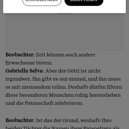
Beobachter
: Zeit können auch andere
Erwachsene bieten.
Gabriella Selva
: Aber der Götti ist nicht
irgendwer. Ihn gibt es nur einmal, und ihn muss
es mit niemandem teilen. Deshalb dürfen Eltern
diese besonderen Menschen ruhig herausheben
und die Patenschaft zelebrieren.
Beobachter
: Ist das der Grund, weshalb Ihre
beiden Töchter die Namen ihrer Pateneltern als