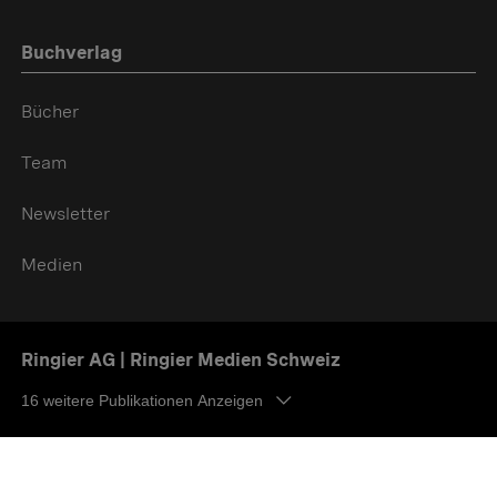
Buchverlag
Bücher
Team
Newsletter
Medien
Ringier AG | Ringier Medien Schweiz
16
weitere Publikationen Anzeigen