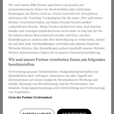
Beziehung zum Gottenkind zwangsläufig über
Wir und unsere
293
-Partner speichern und greifen auf
eine gute Beziehung zwischen den Erwachsenen.
personenbezogene Daten wie Browserdaten oder eindeutige
Kennungen auf Ihrem Gerät zu. Durch Auswahl von Akzeptieren
Gabriella Selva
: Ja. Zumindest so lange, bis das
aktivieren Sie Tracking-Technologien für die unter „Wir und unsere
Kind selbständig Kontakt zum Gotti aufnehmen
Partner verarbeiten Daten, um Ihnen Dienste bereitzustellen“
aufgeführten Zwecke. Wenn Tracker deaktiviert sind, sind manche
kann. Die Eltern sind es schliesslich, die das
Inhalte und Anzeigen möglicherweise nicht mehr so relevant für Sie.
Sie können dieses Menü jederzeit wieder aufrufen, um Ihre
Kind den Pateneltern «präsentieren».
Einstellungen zu ändern oder Ihre Einwilligung zu widerrufen, indem
Sie auf den Link Voreinstellungen verwalten am unteren Rand der
Webseite klicken. Ihre Einstellungen gelten innerhalb unseres Website.
Beobachter
: Was ist das Wichtigste, was Gotti
Weitere Informationen finden Sie in unserer Datenschutzerklärung.
und Götti ihren Patenkindern bieten können?
Wir und unsere Partner verarbeiten Daten, um Folgendes
bereitzustellen:
Gabriella Selva
: Zeit! Gemeinsame Erlebnisse!
Verwendung genauer Standortdaten. Endgeräteeigenschaften zur
Das gegenseitige Gefühl, etwas Besonderes zu
Identifikation aktiv abfragen. Speichern von oder Zugriff auf
Informationen auf einem Endgerät. Personalisierte Werbung und
sein.
Inhalte, Messung von Werbeleistung und der Performance von
Inhalten, Zielgruppenforschung sowie Entwicklung und Verbesserung
von Angeboten.
Liste der Partner (Lieferanten)
EINSTELLUNGEN
AKZEPTIEREN