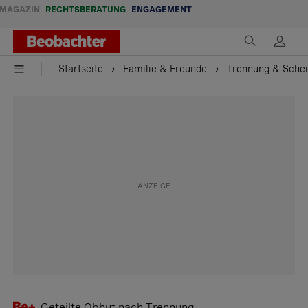
MAGAZIN
RECHTSBERATUNG
ENGAGEMENT
Startseite
Familie & Freunde
Trennung & Sche
Geteilte Obhut nach Trennung