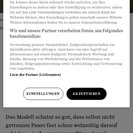
Sie können dieses Menü jederzeit wieder aufrufen, um Ihre
Einstellungen zu ändern oder Ihre Einwilligung zu widerrufen, indem
Sie auf den Link Voreinstellungen verwalten am unteren Rand der
Webseite klicken. Ihre Einstellungen gelten innerhalb unseres Website.
«Überrascht, dass wir das geschafft und uns nicht getrennt
Weitere Informationen finden Sie in unserer Datenschutzerklärung.
haben»: Sarah und Tobias van Baarsen
Bild: Dan Cermak
Wir und unsere Partner verarbeiten Daten, um Folgendes
bereitzustellen:
Verwendung genauer Standortdaten. Endgeräteeigenschaften zur
Identifikation aktiv abfragen. Speichern von oder Zugriff auf
Informationen auf einem Endgerät. Personalisierte Werbung und
Teilen
Anhören
Merken
Kommentare
Inhalte, Messung von Werbeleistung und der Performance von
Inhalten, Zielgruppenforschung sowie Entwicklung und Verbesserung
von Angeboten.
Die
alternierende Obhut
gilt als Königsweg für
Artikel teilen
Liste der Partner (Lieferanten)
getrennt lebende Paare. Dabei betreuen beide
Eltern das Kind mehr oder weniger hälftig – und
EINSTELLUNGEN
AKZEPTIEREN
beide müssen die Kosten des Kindes tragen.
Das Modell scheint so gut, dass selbst nicht
getrennte Paare fast schon wehmütig darauf