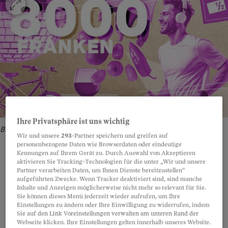
Ihre Privatsphäre ist uns wichtig
Bild: Freepik - Illustration: Anne Seeger
Wir und unsere
293
-Partner speichern und greifen auf
personenbezogene Daten wie Browserdaten oder eindeutige
Kennungen auf Ihrem Gerät zu. Durch Auswahl von Akzeptieren
aktivieren Sie Tracking-Technologien für die unter „Wir und unsere
Partner verarbeiten Daten, um Ihnen Dienste bereitzustellen“
Teilen
Anhören
Merken
Kommentare
aufgeführten Zwecke. Wenn Tracker deaktiviert sind, sind manche
Inhalte und Anzeigen möglicherweise nicht mehr so relevant für Sie.
Sie können dieses Menü jederzeit wieder aufrufen, um Ihre
Einstellungen zu ändern oder Ihre Einwilligung zu widerrufen, indem
Julian Kuhn studierte nach dem Gymnasium an
Artikel teilen
Sie auf den Link Voreinstellungen verwalten am unteren Rand der
der Universität in Zürich Philosophie,
Webseite klicken. Ihre Einstellungen gelten innerhalb unseres Website.