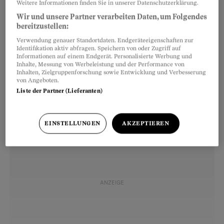
Weitere Informationen finden Sie in unserer Datenschutzerklärung.
Informatik sowie Bank- und Finanzwesen.
Wir und unsere Partner verarbeiten Daten, um Folgendes
bereitzustellen:
Nach diversen Jobs in der Forschung und in der
Verwendung genauer Standortdaten. Endgeräteeigenschaften zur
Identifikation aktiv abfragen. Speichern von oder Zugriff auf
Privatwirtschaft schrieb er eine Doktorarbeit.
Informationen auf einem Endgerät. Personalisierte Werbung und
Inhalte, Messung von Werbeleistung und der Performance von
Heute forscht der
37-Jährige
in den
Inhalten, Zielgruppenforschung sowie Entwicklung und Verbesserung
Geisteswissenschaften und arbeitet als
von Angeboten.
Liste der Partner (Lieferanten)
Projektleiter an einer öffentlichen Institution.
EINSTELLUNGEN
AKZEPTIEREN