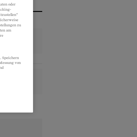
aten oder
acking-
tzustellen“
licherweise
stellungen zu
lten am
re
. Speichern
, Messung von
und