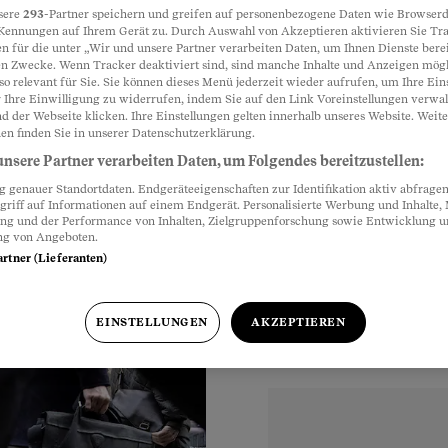
sere
293
-Partner speichern und greifen auf personenbezogene Daten wie Browserd
Kennungen auf Ihrem Gerät zu. Durch Auswahl von Akzeptieren aktivieren Sie Tr
d
n für die unter „Wir und unsere Partner verarbeiten Daten, um Ihnen Dienste berei
Partnerinhalte
n Zwecke. Wenn Tracker deaktiviert sind, sind manche Inhalte und Anzeigen mög
so relevant für Sie. Sie können dieses Menü jederzeit wieder aufrufen, um Ihre Ein
 Ihre Einwilligung zu widerrufen, indem Sie auf den Link Voreinstellungen verwa
d der Webseite klicken. Ihre Einstellungen gelten innerhalb unseres Website. Weite
ltung von Vermögen
en finden Sie in unserer Datenschutzerklärung.
hied das
nsere Partner verarbeiten Daten, um Folgendes bereitzustellen:
hlen nichts.
genauer Standortdaten. Endgeräteeigenschaften zur Identifikation aktiv abfragen
griff auf Informationen auf einem Endgerät. Personalisierte Werbung und Inhalte
ung und der Performance von Inhalten, Zielgruppenforschung sowie Entwicklung 
ng von Angeboten.
artner (Lieferanten)
r
EINSTELLUNGEN
AKZEPTIEREN