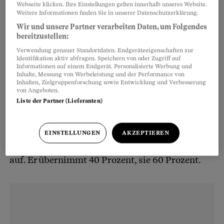
Webseite klicken. Ihre Einstellungen gelten innerhalb unseres Website.
Weitere Informationen finden Sie in unserer Datenschutzerklärung.
Teilen
Anhören
Merken
Kommentare
Wir und unsere Partner verarbeiten Daten, um Folgendes
bereitzustellen:
Raffaela Steiner ist im letzten Jahr ihrer
Artikel teilen
Verwendung genauer Standortdaten. Endgeräteeigenschaften zur
Facharztausbildung für innere Medizin. Das
Identifikation aktiv abfragen. Speichern von oder Zugriff auf
Informationen auf einem Endgerät. Personalisierte Werbung und
beinhaltet alles, was nicht operiert wird.
Inhalte, Messung von Werbeleistung und der Performance von
Inhalten, Zielgruppenforschung sowie Entwicklung und Verbesserung
von Angeboten.
Liste der Partner (Lieferanten)
Zusammen mit ihrem Ehemann lebt die 30-
Jährige in Solothurn. Kosten für Lebensmittel,
Versicherungen, Steuern sowie Wohnen teilt
EINSTELLUNGEN
AKZEPTIEREN
sich das Paar entsprechend dem Einkommen
auf. Er übernimmt 40 Prozent, sie 60 Prozent.