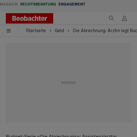
MAGAZIN
RECHTSBERATUNG
ENGAGEMENT
Startseite
Geld
Die Abrechnung: Ärztin legt Bu
Budget-Serie «Die Abrechnung»: Assistenzärztin