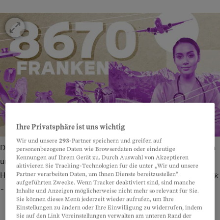
Ihre Privatsphäre ist uns wichtig
Wir und unsere
293
-Partner speichern und greifen auf
Die 30-jährige Assistenzärztin spart Geld mit Selberkochen
personenbezogene Daten wie Browserdaten oder eindeutige
Kennungen auf Ihrem Gerät zu. Durch Auswahl von Akzeptieren
und hat einen Hamster, für den sie 100 Franken aus dem
aktivieren Sie Tracking-Technologien für die unter „Wir und unsere
Haushaltsbudget pro Jahr braucht (Symbolbild).
Partner verarbeiten Daten, um Ihnen Dienste bereitzustellen“
Bild: Freepik
aufgeführten Zwecke. Wenn Tracker deaktiviert sind, sind manche
– Illustration: Joël Borter
Inhalte und Anzeigen möglicherweise nicht mehr so relevant für Sie.
Sie können dieses Menü jederzeit wieder aufrufen, um Ihre
Einstellungen zu ändern oder Ihre Einwilligung zu widerrufen, indem
Sie auf den Link Voreinstellungen verwalten am unteren Rand der