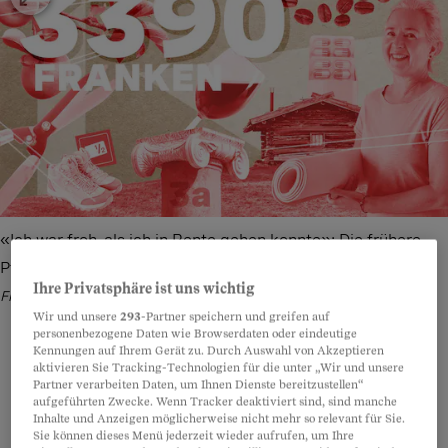
«Ich war froh, als ich in Rente gehen konnte»: Die frühere
Pflegefachfrau reist und wandert gern (Symbolbild).
Bild:
Ihre Privatsphäre ist uns wichtig
Freepik, unsplash – Illustration: Andrea Klaiber
Wir und unsere
293
-Partner speichern und greifen auf
personenbezogene Daten wie Browserdaten oder eindeutige
Kennungen auf Ihrem Gerät zu. Durch Auswahl von Akzeptieren
aktivieren Sie Tracking-Technologien für die unter „Wir und unsere
Partner verarbeiten Daten, um Ihnen Dienste bereitzustellen“
Teilen
Anhören
Merken
Kommentare
aufgeführten Zwecke. Wenn Tracker deaktiviert sind, sind manche
Inhalte und Anzeigen möglicherweise nicht mehr so relevant für Sie.
Sie können dieses Menü jederzeit wieder aufrufen, um Ihre