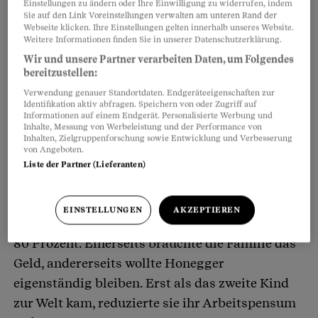
Annette Honegger, die in Wirklichkeit anders
Artikel teilen
Einstellungen zu ändern oder Ihre Einwilligung zu widerrufen, indem
Sie auf den Link Voreinstellungen verwalten am unteren Rand der
heisst, ist 68 Jahre alt und hat zwei erwachsene
Webseite klicken. Ihre Einstellungen gelten innerhalb unseres Website.
Weitere Informationen finden Sie in unserer Datenschutzerklärung.
Kinder, 34 und 44, sowie zwei Enkelkinder. Von
Wir und unsere Partner verarbeiten Daten, um Folgendes
ihrem
Ex-Mann
hat sie sich vor acht Jahren
bereitzustellen:
getrennt. Ihr Partner hatte sich vor Honegger
Verwendung genauer Standortdaten. Endgeräteeigenschaften zur
pensionieren lassen, sie arbeitete weiter. Damit
Identifikation aktiv abfragen. Speichern von oder Zugriff auf
Informationen auf einem Endgerät. Personalisierte Werbung und
kamen die beiden nicht zurecht. Trotzdem sind
Inhalte, Messung von Werbeleistung und der Performance von
Inhalten, Zielgruppenforschung sowie Entwicklung und Verbesserung
sie heute Freunde.
von Angeboten.
Liste der Partner (Lieferanten)
Honegger war über 40 Jahre lang erwerbstätig,
meistens in der Nacht als Pflegefachfrau. Bis
EINSTELLUNGEN
AKZEPTIEREN
zur Geburt des zweiten Kindes arbeitete sie zu
80 Prozent. Einerseits brauchte die Familie das
Geld, andererseits wollte Honegger
eigenständig bleiben. Erst als das zweite Kind
zur Welt kam, reduzierte sie ihr Arbeitspensum