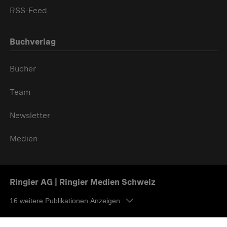
RSS-Feed
Buchverlag
Bücher
Team
Newsletter
Medien
Ringier AG | Ringier Medien Schweiz
16
weitere Publikationen Anzeigen