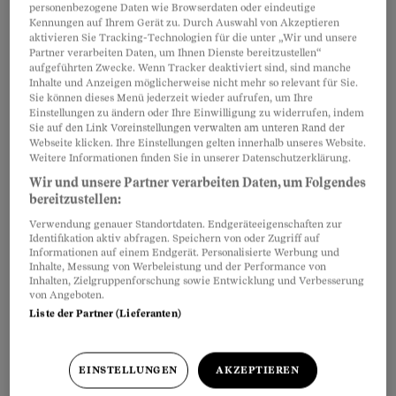
Informationen sowie «Mahndaten» an die
personenbezogene Daten wie Browserdaten oder eindeutige
Kennungen auf Ihrem Gerät zu. Durch Auswahl von Akzeptieren
Schwesterfirma Infoscore Zoom AG
aktivieren Sie Tracking-Technologien für die unter „Wir und unsere
Partner verarbeiten Daten, um Ihnen Dienste bereitzustellen“
weiterzuleiten – und via diese an
aufgeführten Zwecke. Wenn Tracker deaktiviert sind, sind manche
«Vertragspartner», sprich andere Firmen.
Inhalte und Anzeigen möglicherweise nicht mehr so relevant für Sie.
Sie können dieses Menü jederzeit wieder aufrufen, um Ihre
Einstellungen zu ändern oder Ihre Einwilligung zu widerrufen, indem
Sie auf den Link Voreinstellungen verwalten am unteren Rand der
Doch selbst finanziell Unbescholtene haben
Webseite klicken. Ihre Einstellungen gelten innerhalb unseres Website.
keine Gewähr, dass sensible Informationen nicht
Weitere Informationen finden Sie in unserer Datenschutzerklärung.
in falsche Hände geraten. Infoscore speichert in
Wir und unsere Partner verarbeiten Daten, um Folgendes
bereitzustellen:
ihrem System nach eigenen Angaben über
Verwendung genauer Standortdaten. Endgeräteeigenschaften zur
850'000 «Negativdaten» sowie 8,6 Millionen
Identifikation aktiv abfragen. Speichern von oder Zugriff auf
Informationen auf einem Endgerät. Personalisierte Werbung und
Adressen – und geht mit diesen Daten sehr
Inhalte, Messung von Werbeleistung und der Performance von
sorglos um.
Inhalten, Zielgruppenforschung sowie Entwicklung und Verbesserung
von Angeboten.
Liste der Partner (Lieferanten)
Dem Beobachter liegt ein Stapel Dokumente vor,
die nach Datenschutzgesetz auf keinen Fall in
EINSTELLUNGEN
AKZEPTIEREN
die Hände Dritter gelangen dürften: