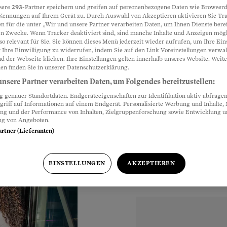
sere
293
-Partner speichern und greifen auf personenbezogene Daten wie Browserd
Kennungen auf Ihrem Gerät zu. Durch Auswahl von Akzeptieren aktivieren Sie Tr
n für die unter „Wir und unsere Partner verarbeiten Daten, um Ihnen Dienste berei
Partnerinhalte
n Zwecke. Wenn Tracker deaktiviert sind, sind manche Inhalte und Anzeigen mög
so relevant für Sie. Sie können dieses Menü jederzeit wieder aufrufen, um Ihre Ein
 auf Google, sondern
 Ihre Einwilligung zu widerrufen, indem Sie auf den Link Voreinstellungen verwa
d der Webseite klicken. Ihre Einstellungen gelten innerhalb unseres Website. Weite
en finden Sie in unserer Datenschutzerklärung.
nsere Partner verarbeiten Daten, um Folgendes bereitzustellen:
genauer Standortdaten. Endgeräteeigenschaften zur Identifikation aktiv abfragen
griff auf Informationen auf einem Endgerät. Personalisierte Werbung und Inhalte
ung und der Performance von Inhalten, Zielgruppenforschung sowie Entwicklung 
ng von Angeboten.
artner (Lieferanten)
EINSTELLUNGEN
AKZEPTIEREN