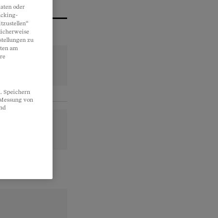
aten oder
acking-
tzustellen“
licherweise
stellungen zu
lten am
re
. Speichern
, Messung von
und