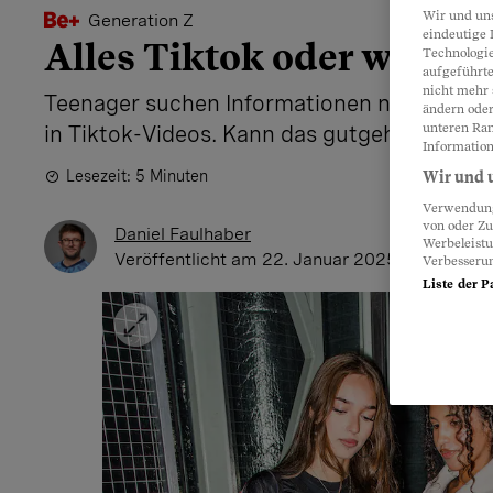
Wir und un
Generation Z
eindeutige 
Alles Tiktok oder was?
Technologie
aufgeführte
nicht mehr 
Teenager suchen Informationen nicht mehr
ändern oder
unteren Ran
in Tiktok-Videos. Kann das gutgehen?
Information
Lesezeit: 5 Minuten
Wir und u
Verwendung 
von oder Zu
Daniel Faulhaber
Werbeleist
Veröffentlicht
am 22. Januar 2025 - 11:09 Uhr
Verbesseru
Liste der P