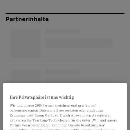
Partnerinhalte
Ihre Privatsphäre ist uns wichtig
Wir und unsere
293
-Partner speichern und greifen auf
Claudia Kündig, heute Mutter eines
personenbezogene Daten wie Browserdaten oder eindeutige
Kennungen auf Ihrem Gerät zu. Durch Auswahl von Akzeptieren
zweijährigen Sohnes, holte sich medizinische
aktivieren Sie Tracking-Technologien für die unter „Wir und unsere
Hilfe. Ob das Problem bei ihren Eizellen oder bei
Partner verarbeiten Daten, um Ihnen Dienste bereitzustellen“