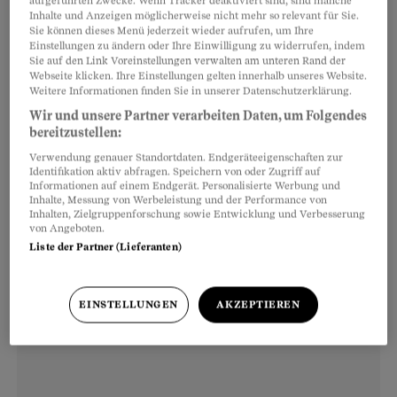
aufgeführten Zwecke. Wenn Tracker deaktiviert sind, sind manche
den Spermien des Partners lag, fand man nicht
Inhalte und Anzeigen möglicherweise nicht mehr so relevant für Sie.
heraus. Nur, dass es ohne moderne
Sie können dieses Menü jederzeit wieder aufrufen, um Ihre
Einstellungen zu ändern oder Ihre Einwilligung zu widerrufen, indem
Fortpflanzungsmedizin nicht gehen würde. Also
Sie auf den Link Voreinstellungen verwalten am unteren Rand der
Webseite klicken. Ihre Einstellungen gelten innerhalb unseres Website.
entschloss sie sich zur In-vitro-Fertilisation, zur
Weitere Informationen finden Sie in unserer Datenschutzerklärung.
Befruchtung im Reagenzglas – so wie viele
Wir und unsere Partner verarbeiten Daten, um Folgendes
andere. Etwa 6000 Frauen lassen sich jährlich in
bereitzustellen:
der Schweiz künstlich befruchten, Tendenz
Verwendung genauer Standortdaten. Endgeräteeigenschaften zur
Identifikation aktiv abfragen. Speichern von oder Zugriff auf
steigend.
Informationen auf einem Endgerät. Personalisierte Werbung und
Inhalte, Messung von Werbeleistung und der Performance von
Inhalten, Zielgruppenforschung sowie Entwicklung und Verbesserung
von Angeboten.
Liste der Partner (Lieferanten)
EINSTELLUNGEN
AKZEPTIEREN