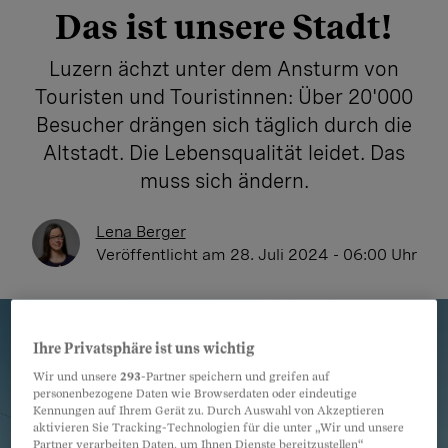
Das ist unsere Stadt!
Luzern ächzt unter dem Ansturm von
Touristen und Touristinnen: Über 20'000
Besucher drängen sich täglich durch die
Altstadt. Die Lebensqualität leidet. Das
muss sich ändern.
Lena Berger
Veröffentlicht
am 28. Juli 2024 - 06:00 Uhr
Ihre Privatsphäre ist uns wichtig
Wir und unsere
293
-Partner speichern und greifen auf
personenbezogene Daten wie Browserdaten oder eindeutige
Kennungen auf Ihrem Gerät zu. Durch Auswahl von Akzeptieren
aktivieren Sie Tracking-Technologien für die unter „Wir und unsere
Partner verarbeiten Daten, um Ihnen Dienste bereitzustellen“