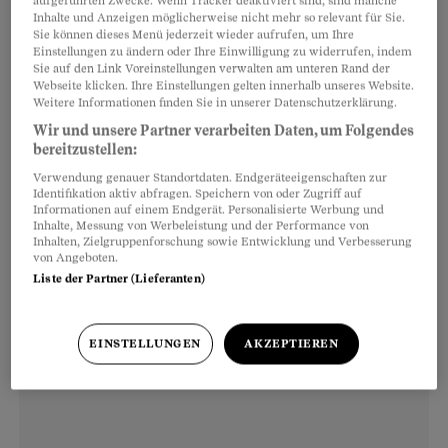
aufgeführten Zwecke. Wenn Tracker deaktiviert sind, sind manche
Inhalte und Anzeigen möglicherweise nicht mehr so relevant für Sie.
Um dunkle Kleidung wird gebeten, wenn man
Sie können dieses Menü jederzeit wieder aufrufen, um Ihre
auf die Dächer steigt. Asphaltfarben bis zur
Einstellungen zu ändern oder Ihre Einwilligung zu widerrufen, indem
Sie auf den Link Voreinstellungen verwalten am unteren Rand der
Kapuze, im Rucksack eine Plastikflasche mit
Webseite klicken. Ihre Einstellungen gelten innerhalb unseres Website.
Weitere Informationen finden Sie in unserer Datenschutzerklärung.
Wasser aus dem Brunnen, Werkzeug und
Wir und unsere Partner verarbeiten Daten, um Folgendes
Kamera und ein Pullover. Es kann früh werden
bereitzustellen:
und kühl.
Verwendung genauer Standortdaten. Endgeräteeigenschaften zur
Identifikation aktiv abfragen. Speichern von oder Zugriff auf
Informationen auf einem Endgerät. Personalisierte Werbung und
Inhalte, Messung von Werbeleistung und der Performance von
Inhalten, Zielgruppenforschung sowie Entwicklung und Verbesserung
von Angeboten.
Liste der Partner (Lieferanten)
EINSTELLUNGEN
AKZEPTIEREN