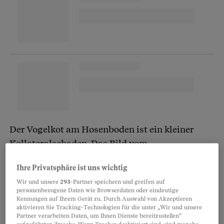
Der Vogelkot am Hosenboden ist ein kleiner
Kollateralschaden. Das Bild vom
Weihnachtsmarkt auf dem Sechseläutenplatz
Ihre Privatsphäre ist uns wichtig
unten mit den Hüttchen und den Glühweinnasen
Wir und unsere
293
-Partner speichern und greifen auf
ist das alleweil wert.
personenbezogene Daten wie Browserdaten oder eindeutige
Kennungen auf Ihrem Gerät zu. Durch Auswahl von Akzeptieren
aktivieren Sie Tracking-Technologien für die unter „Wir und unsere
Ein Pullover im Rucksack
Partner verarbeiten Daten, um Ihnen Dienste bereitzustellen“