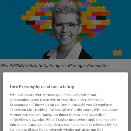
Bild: PD/SIGA-FSIA, Getty Images – Montage: Beobachter
Ihre Privatsphäre ist uns wichtig
Teilen
Anhören
Merken
Kommentare
Wir und unsere
293
-Partner speichern und greifen auf
personenbezogene Daten wie Browserdaten oder eindeutige
Kennungen auf Ihrem Gerät zu. Durch Auswahl von Akzeptieren
Michèle Giroud,
eine Mutter hat in einem
aktivieren Sie Tracking-Technologien für die unter „Wir und unsere
Artikel teilen
Partner verarbeiten Daten, um Ihnen Dienste bereitzustellen“
Kinderspital wochenlang ihrem schwerkranken
aufgeführten Zwecke. Wenn Tracker deaktiviert sind, sind manche
Inhalte und Anzeigen möglicherweise nicht mehr so relevant für Sie.
Sohn selber zu essen gegeben und ihn
Sie können dieses Menü jederzeit wieder aufrufen, um Ihre