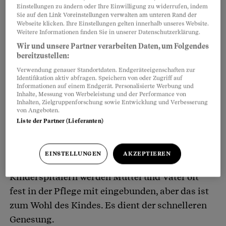
gewaschen. Zudem hat sie Flaschen sterilisiert.
Einstellungen zu ändern oder Ihre Einwilligung zu widerrufen, indem
Sie auf den Link Voreinstellungen verwalten am unteren Rand der
Dass Verwandte im Spital ihre Angehörigen
Webseite klicken. Ihre Einstellungen gelten innerhalb unseres Website.
Weitere Informationen finden Sie in unserer Datenschutzerklärung.
pflegen müssen, kennt man sonst nur aus dem
Wir und unsere Partner verarbeiten Daten, um Folgendes
Ausland. Sind das die Auswirkungen des
bereitzustellen:
Fachkräftemangels?
Verwendung genauer Standortdaten. Endgeräteeigenschaften zur
Das höre ich zum ersten Mal, dass eine
Identifikation aktiv abfragen. Speichern von oder Zugriff auf
Informationen auf einem Endgerät. Personalisierte Werbung und
Angehörige bei der Pflege so stark einspringen
Inhalte, Messung von Werbeleistung und der Performance von
Inhalten, Zielgruppenforschung sowie Entwicklung und Verbesserung
muss. Ich gehe da von einem Einzelfall aus. Im
von Angeboten.
Ausland muss dem Patienten oft sogar das
Liste der Partner (Lieferanten)
Essen gebracht werden. In der Schweiz ist so
etwas undenkbar. In der Regel werden solche
EINSTELLUNGEN
AKZEPTIEREN
Dinge mit den Eltern abgesprochen. In
Kinderspitälern werden Mütter und Väter oft
fest in der Pflege mit eingebunden, aber das ist
zum Wohl des Kindes. Es dient der schnelleren
Genesung.