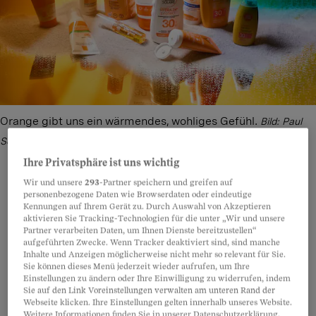
Orange gibt uns ein wärmendes, wohliges Gefühl.
Bild: Paul
Seewer
Ihre Privatsphäre ist uns wichtig
Wir und unsere
293
-Partner speichern und greifen auf
personenbezogene Daten wie Browserdaten oder eindeutige
Kennungen auf Ihrem Gerät zu. Durch Auswahl von Akzeptieren
Teilen
Anhören
Merken
Kommentare
aktivieren Sie Tracking-Technologien für die unter „Wir und unsere
Partner verarbeiten Daten, um Ihnen Dienste bereitzustellen“
aufgeführten Zwecke. Wenn Tracker deaktiviert sind, sind manche
Kürzlich putzte ich mir beinahe
mit
Artikel teilen
Inhalte und Anzeigen möglicherweise nicht mehr so relevant für Sie.
Sie können dieses Menü jederzeit wieder aufrufen, um Ihre
Sonnencreme
die Zähne. Kein Wunder, Sherpa-
Einstellungen zu ändern oder Ihre Einwilligung zu widerrufen, indem
und Elmex-Tube sehen praktisch gleich aus. Das
Sie auf den Link Voreinstellungen verwalten am unteren Rand der
Webseite klicken. Ihre Einstellungen gelten innerhalb unseres Website.
liegt an ihrer Farbe: Orange.
Weitere Informationen finden Sie in unserer Datenschutzerklärung.