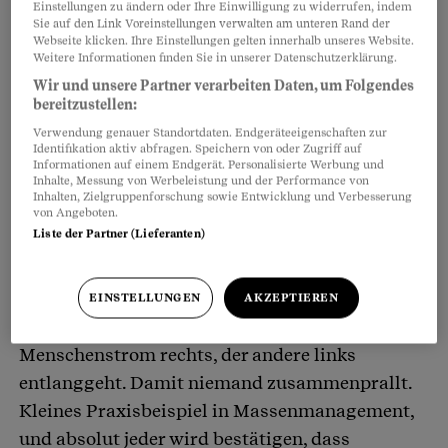
Einstellungen zu ändern oder Ihre Einwilligung zu widerrufen, indem
Wer etwas über die politische Gegenwart
Artikel teilen
Sie auf den Link Voreinstellungen verwalten am unteren Rand der
verstehen will, kann das zum Beispiel an der
Webseite klicken. Ihre Einstellungen gelten innerhalb unseres Website.
Weitere Informationen finden Sie in unserer Datenschutzerklärung.
Helvetiastrasse 16 in Bern tun. Dort steht das
Wir und unsere Partner verarbeiten Daten, um Folgendes
Museum für Kommunikation. Und dass
bereitzustellen:
ausgerechnet jetzt, im Vorfeld der
Abstimmung
Verwendung genauer Standortdaten. Endgeräteeigenschaften zur
Identifikation aktiv abfragen. Speichern von oder Zugriff auf
über die 10-Millionen-Schweiz
, eine Ausstellung
Informationen auf einem Endgerät. Personalisierte Werbung und
über Massen stattfindet, ist interessant. Da kann
Inhalte, Messung von Werbeleistung und der Performance von
Inhalten, Zielgruppenforschung sowie Entwicklung und Verbesserung
man ja mal hinfahren.
von Angeboten.
Liste der Partner (Lieferanten)
Am Bahnhof in Bern ist eine Baustelle. Der eh
schon sehr enge Tunnel wird darum mit irre
EINSTELLUNGEN
AKZEPTIEREN
vielen Pfeilen so ausgeschildert, dass der eine
Menschenstrom rechts, der andere links
entlanggeht. Damit niemand zusammenprallt.
Kleines Praxisbeispiel in Massenmanagement,
und absolut jeder wird bestätigen, dass