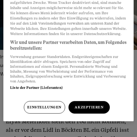
aufgeführten Zwecke. Wenn Tracker deaktiviert sind, sind manche
Inhalte und Anzeigen möglicherweise nicht mehr so relevant für Sie.
Sie können dieses Menü jederzeit wieder aufrufen, um Ihre
Einstellungen zu ändern oder Ihre Einwilligung zu widerrufen, indem
Sie auf den Link Voreinstellungen verwalten am unteren Rand der
Webseite klicken. Ihre Einstellungen gelten innerhalb unseres Website.
Weitere Informationen finden Sie in unserer Datenschutzerklärung.
Wir und unsere Partner verarbeiten Daten, um Folgendes
bereitzustellen:
Im Supermarkt versteckt Marko ein Set Küchenmesser
Verwendung genauer Standortdaten. Endgeräteeigenschaften zur
Identifikation aktiv abfragen. Speichern von oder Zugriff auf
unter Süssigkeiten. Der Heimleiter bemerkt die gefährliche
Informationen auf einem Endgerät. Personalisierte Werbung und
Inhalte, Messung von Werbeleistung und der Performance von
Ware nicht und bezahlt.
Bild: bunterhund
Inhalten, Zielgruppenforschung sowie Entwicklung und Verbesserung
von Angeboten.
Liste der Partner (Lieferanten)
Teilen
Anhören
Merken
Kommentare
EINSTELLUNGEN
AKZEPTIEREN
Elyas Meierhofer sieht den Tod nicht kommen,
Artikel teilen
als er vor dem Lidl in Böckten BL ein Gipfeli isst