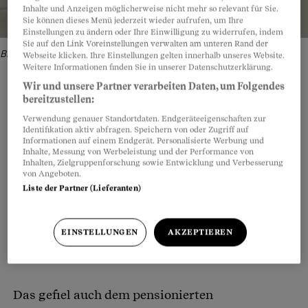
Inhalte und Anzeigen möglicherweise nicht mehr so relevant für Sie.
Sie können dieses Menü jederzeit wieder aufrufen, um Ihre
Einstellungen zu ändern oder Ihre Einwilligung zu widerrufen, indem
Sie auf den Link Voreinstellungen verwalten am unteren Rand der
Bild: bunterhund Illustration
Webseite klicken. Ihre Einstellungen gelten innerhalb unseres Website.
Weitere Informationen finden Sie in unserer Datenschutzerklärung.
Wir und unsere Partner verarbeiten Daten, um Folgendes
bereitzustellen:
Verwendung genauer Standortdaten. Endgeräteeigenschaften zur
Teilen
Anhören
Merken
Kommentare
Identifikation aktiv abfragen. Speichern von oder Zugriff auf
Informationen auf einem Endgerät. Personalisierte Werbung und
Inhalte, Messung von Werbeleistung und der Performance von
Wie aus einem Hochglanzprospekt von Schweiz
Artikel teilen
Inhalten, Zielgruppenforschung sowie Entwicklung und Verbesserung
von Angeboten.
Tourismus: ein weites Hochtal, grüne Wiesen
Liste der Partner (Lieferanten)
mit grasenden Kühen und eine famose
Bergkulisse. Alpenidylle pur. Und das alles vor
EINSTELLUNGEN
AKZEPTIEREN
der eigenen Fensterfront in einer prächtigen
Attikawohnung.
Das gefiel auch dem pensionierten