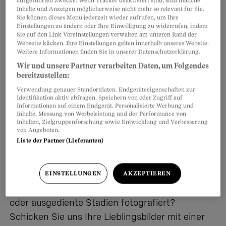
aufgeführten Zwecke. Wenn Tracker deaktiviert sind, sind manche
Inhalte und Anzeigen möglicherweise nicht mehr so relevant für Sie.
Sie können dieses Menü jederzeit wieder aufrufen, um Ihre
Einstellungen zu ändern oder Ihre Einwilligung zu widerrufen, indem
Sie auf den Link Voreinstellungen verwalten am unteren Rand der
Webseite klicken. Ihre Einstellungen gelten innerhalb unseres Website.
Weitere Informationen finden Sie in unserer Datenschutzerklärung.
Wir und unsere Partner verarbeiten Daten, um Folgendes
bereitzustellen:
Verwendung genauer Standortdaten. Endgeräteeigenschaften zur
Identifikation aktiv abfragen. Speichern von oder Zugriff auf
Informationen auf einem Endgerät. Personalisierte Werbung und
Inhalte, Messung von Werbeleistung und der Performance von
Inhalten, Zielgruppenforschung sowie Entwicklung und Verbesserung
von Angeboten.
Liste der Partner (Lieferanten)
Schicken Sie uns Ihre Ground-Fotos
Haben Sie auch schon ein «Fussball-Reisli»
EINSTELLUNGEN
AKZEPTIEREN
unternommen? Im In- und Ausland volle, leere
oder ausgediente Stadien fotografiert?
Schicken Sie uns Ihre Lieblingsbilder mit einer