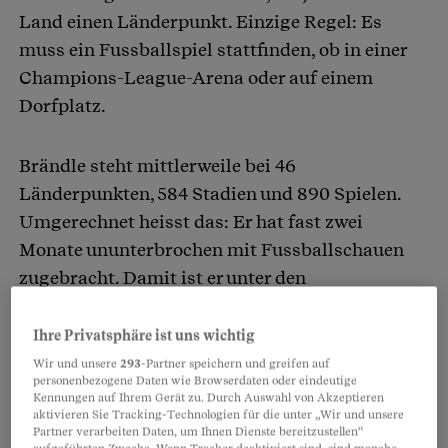
Land einen Länderpunkt. Einzige Regel: Es
muss ein Fussballspiel stattfinden, ob in einer
Champions-League-Arena oder auf einem
Dorfplatz.
Brändle steht mittlerweile bei 46
Länderpunkten, 584 Stadien und 890 Spielen.
Umgerechnet heisst das: Er hat fast zwei
Monate ununterbrochen mit Fussballschauen
zugebracht. Damit ist er unter den
Groundhoppern ein kleiner Fisch, einige weisen
mehrere Tausend Stadionbesuche aus.
Ihre Privatsphäre ist uns wichtig
Erstaunlich ist es gleichwohl, denn der 25-
Wir und unsere
293
-Partner speichern und greifen auf
personenbezogene Daten wie Browserdaten oder eindeutige
jährige St. Galler ist noch gar nicht so lang
Kennungen auf Ihrem Gerät zu. Durch Auswahl von Akzeptieren
dabei.
aktivieren Sie Tracking-Technologien für die unter „Wir und unsere
Partner verarbeiten Daten, um Ihnen Dienste bereitzustellen“