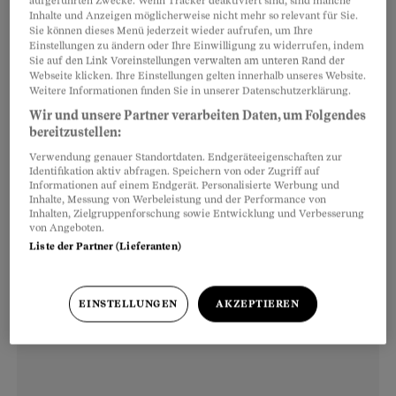
aufgeführten Zwecke. Wenn Tracker deaktiviert sind, sind manche
Gesundheit auf tiefem Niveau. Im Schnitt
Inhalte und Anzeigen möglicherweise nicht mehr so relevant für Sie.
mussten täglich drei Personen wegen Covid-19
Sie können dieses Menü jederzeit wieder aufrufen, um Ihre
Einstellungen zu ändern oder Ihre Einwilligung zu widerrufen, indem
ins Spital, bis zu drei Personen starben. Ob sich
Sie auf den Link Voreinstellungen verwalten am unteren Rand der
Webseite klicken. Ihre Einstellungen gelten innerhalb unseres Website.
die steigenden Fallzahlen direkt auf die
Weitere Informationen finden Sie in unserer Datenschutzerklärung.
Hospitalisierungs- und Todesfallraten
Wir und unsere Partner verarbeiten Daten, um Folgendes
auswirken werden, sei noch unklar, so Mathys.
bereitzustellen:
Verwendung genauer Standortdaten. Endgeräteeigenschaften zur
Identifikation aktiv abfragen. Speichern von oder Zugriff auf
Informationen auf einem Endgerät. Personalisierte Werbung und
Inhalte, Messung von Werbeleistung und der Performance von
Inhalten, Zielgruppenforschung sowie Entwicklung und Verbesserung
von Angeboten.
Liste der Partner (Lieferanten)
EINSTELLUNGEN
AKZEPTIEREN