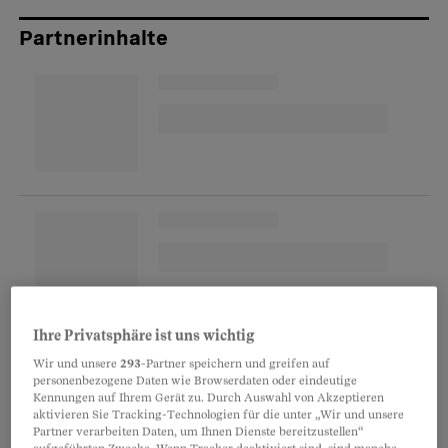
Partnerinhalte
Ihre Privatsphäre ist uns wichtig
Die Zahl der positiven Testergebnisse
Wir und unsere
293
-Partner speichern und greifen auf
verdoppelte sich zuletzt alle sieben Tage. Die
personenbezogene Daten wie Browserdaten oder eindeutige
Kennungen auf Ihrem Gerät zu. Durch Auswahl von Akzeptieren
übrigen Kennzahlen verharrten Mitte Juli
aktivieren Sie Tracking-Technologien für die unter „Wir und unsere
gemäss Patrick Mathys vom Bundesamt für
Partner verarbeiten Daten, um Ihnen Dienste bereitzustellen“