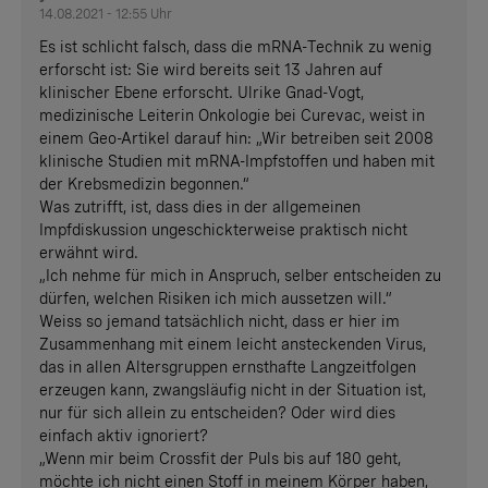
14.08.2021 - 12:55 Uhr
Es ist schlicht falsch, dass die mRNA-Technik zu wenig
erforscht ist: Sie wird bereits seit 13 Jahren auf
klinischer Ebene erforscht. Ulrike Gnad-Vogt,
medizinische Leiterin Onkologie bei Curevac, weist in
einem Geo-Artikel darauf hin: „Wir betreiben seit 2008
klinische Studien mit mRNA-Impfstoffen und haben mit
der Krebsmedizin begonnen.“
Was zutrifft, ist, dass dies in der allgemeinen
Impfdiskussion ungeschickterweise praktisch nicht
erwähnt wird.
„Ich nehme für mich in Anspruch, selber entscheiden zu
dürfen, welchen Risiken ich mich aussetzen will.“
Weiss so jemand tatsächlich nicht, dass er hier im
Zusammenhang mit einem leicht ansteckenden Virus,
das in allen Altersgruppen ernsthafte Langzeitfolgen
erzeugen kann, zwangsläufig nicht in der Situation ist,
nur für sich allein zu entscheiden? Oder wird dies
einfach aktiv ignoriert?
„Wenn mir beim Crossfit der Puls bis auf 180 geht,
möchte ich nicht einen Stoff in meinem Körper haben,