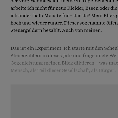
der Vorgeschmack auf meine 51-Tage-Schicht be
arbeite ich nicht für neue Kleider, Essen oder di
ich anderthalb Monate für – das da? Mein Blick g
hoch und wieder runter. Dieser sogenannte öffen
Steuergeldern bezahlt. Auch von meinen.
Das ist ein Experiment. Ich starte mit den Sche
Steuerzahlers in dieses Jahr und frage mich: We
Gegenleistung meinen Blick diktieren – was mac
Mensch, als Teil dieser Gesellschaft, als Bürger?