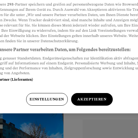
sere
293
-Partner speichern und greifen auf personenbezogene Daten wie Browserd
Kennungen auf Ihrem Gerät zu. Durch Auswahl von Akzeptieren aktivieren Sie Tr
 Tage nur für
n für die unter „Wir und unsere Partner verarbeiten Daten, um Ihnen Dienste berei
Partnerinhalte
n Zwecke. Wenn Tracker deaktiviert sind, sind manche Inhalte und Anzeigen mög
so relevant für Sie. Sie können dieses Menü jederzeit wieder aufrufen, um Ihre Ein
 Ihre Einwilligung zu widerrufen, indem Sie auf den Link Voreinstellungen verwa
d der Webseite klicken. Ihre Einstellungen gelten innerhalb unseres Website. Weite
ss um seine Steuern zu
en finden Sie in unserer Datenschutzerklärung.
eckungsreise ins
nsere Partner verarbeiten Daten, um Folgendes bereitzustellen:
genauer Standortdaten. Endgeräteeigenschaften zur Identifikation aktiv abfragen
griff auf Informationen auf einem Endgerät. Personalisierte Werbung und Inhalte
ung und der Performance von Inhalten, Zielgruppenforschung sowie Entwicklung 
ng von Angeboten.
artner (Lieferanten)
EINSTELLUNGEN
AKZEPTIEREN