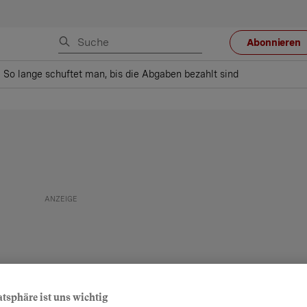
Abonnieren
 So lange schuftet man, bis die Abgaben bezahlt sind
atsphäre ist uns wichtig