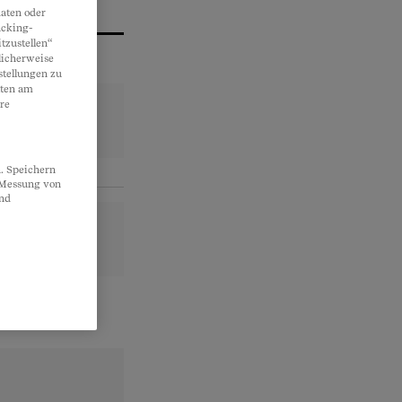
aten oder
acking-
tzustellen“
licherweise
stellungen zu
lten am
re
. Speichern
, Messung von
und